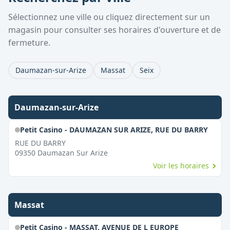
Sélectionnez une ville ou cliquez directement sur un
magasin pour consulter ses horaires d'ouverture et de
fermeture.
Daumazan-sur-Arize
Massat
Seix
Daumazan-sur-Arize
Petit Casino - DAUMAZAN SUR ARIZE, RUE DU BARRY
RUE DU BARRY
09350
Daumazan Sur Arize
Voir les horaires
Massat
Petit Casino - MASSAT, AVENUE DE L EUROPE