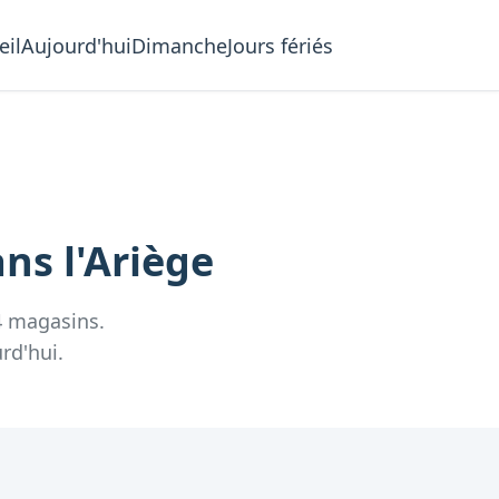
eil
Aujourd'hui
Dimanche
Jours fériés
ns l'
Ariège
4
magasins.
rd'hui.