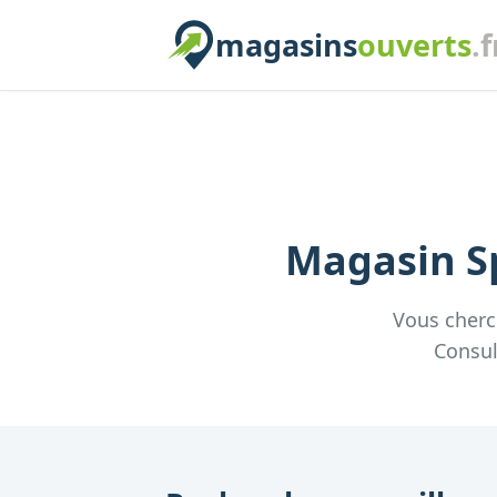
magasins
ouverts
.f
Magasin
S
Vous cher
Consul