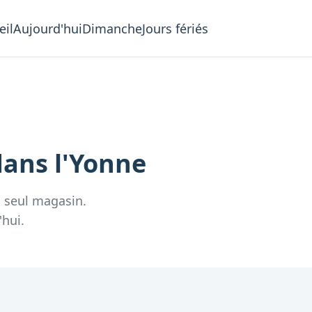
eil
Aujourd'hui
Dimanche
Jours fériés
ans l'
Yonne
 seul magasin.
'hui.