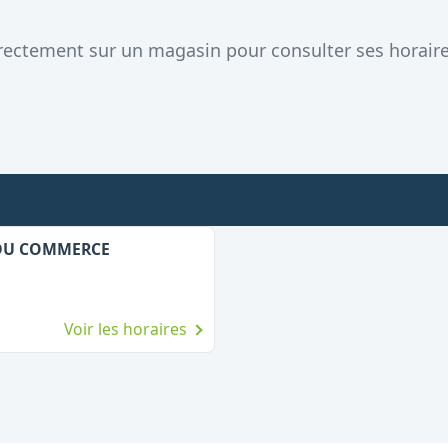
directement sur un magasin pour consulter ses horaire
E DU COMMERCE
Voir les horaires