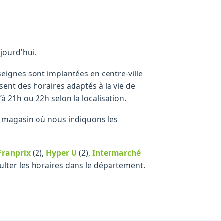
jourd'hui.
eignes sont implantées en centre-ville
ent des horaires adaptés à la vie de
 21h ou 22h selon la localisation.
que magasin où nous indiquons les
Franprix
(2)
,
Hyper U
(2)
,
Intermarché
sulter les horaires dans le département.