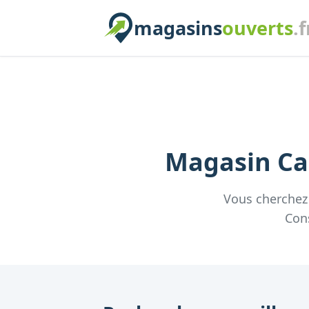
magasins
ouverts
.f
Magasin
Ca
Vous cherche
Cons