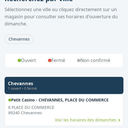
Sélectionnez une ville ou cliquez directement sur un
magasin pour consulter ses horaires d'ouverture du
dimanche.
Chevannes
Ouvert
Fermé
Non confirmé
Chevannes
1
ouvert
•
0
fermé
,
Ouvert l
Petit Casino - CHEVANNES, PLACE DU COMMERCE
6 PLACE DU COMMERCE
89240
Chevannes
Voir les horaires des dimanches