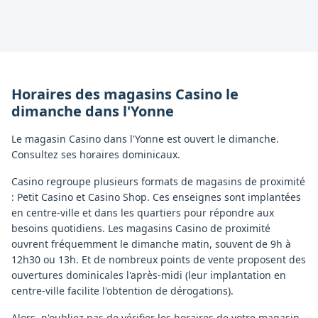
Horaires des magasins
Casino
le
dimanche
dans l'
Yonne
Le magasin Casino dans l'Yonne est ouvert le dimanche.
Consultez ses horaires dominicaux.
Casino regroupe plusieurs formats de magasins de proximité
: Petit Casino et Casino Shop. Ces enseignes sont implantées
en centre-ville et dans les quartiers pour répondre aux
besoins quotidiens. Les magasins Casino de proximité
ouvrent fréquemment le dimanche matin, souvent de 9h à
12h30 ou 13h. Et de nombreux points de vente proposent des
ouvertures dominicales l'après-midi (leur implantation en
centre-ville facilite l'obtention de dérogations).
Alors, n'oubliez pas de vérifier les horaires de votre magasin