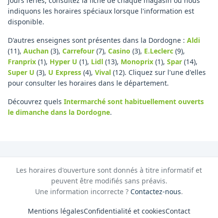
jours fériés, consultez la fiche de chaque magasin où nous
indiquons les horaires spéciaux lorsque l'information est
disponible.
D'autres enseignes sont présentes dans la Dordogne :
Aldi
(11)
,
Auchan
(3)
,
Carrefour
(7)
,
Casino
(3)
,
E.Leclerc
(9)
,
Franprix
(1)
,
Hyper U
(1)
,
Lidl
(13)
,
Monoprix
(1)
,
Spar
(14)
,
Super U
(3)
,
U Express
(4)
,
Vival
(12)
.
Cliquez sur l'une d'elles
pour consulter les horaires dans le département.
Découvrez quels
Intermarché
sont habituellement ouverts
le dimanche
dans la Dordogne
.
Les horaires d'ouverture sont donnés à titre informatif et
peuvent être modifiés sans préavis.
Une information incorrecte ?
Contactez-nous
.
Mentions légales
Confidentialité et cookies
Contact