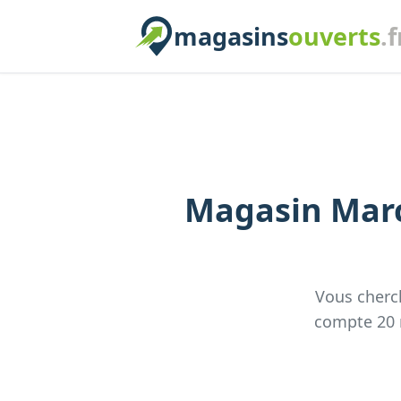
magasins
ouverts
.f
Magasin
Marc
Vous cherc
compte
20