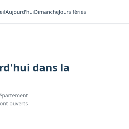
eil
Aujourd'hui
Dimanche
Jours fériés
rd'hui
dans la
département
sont ouverts