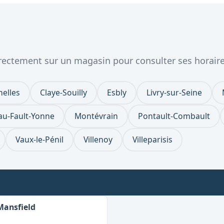
directement sur un magasin pour consulter ses horaire
helles
Claye-Souilly
Esbly
Livry-sur-Seine
u-Fault-Yonne
Montévrain
Pontault-Combault
Vaux-le-Pénil
Villenoy
Villeparisis
Mansfield