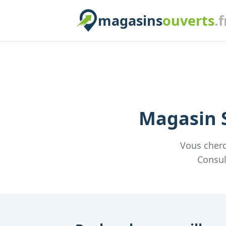
magasins
ouverts
.f
Magasin
Vous cher
Consul