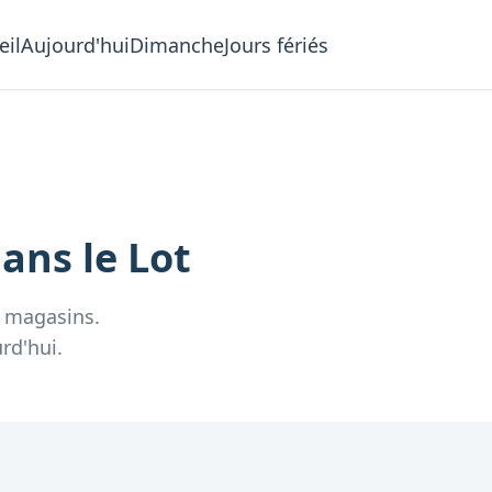
eil
Aujourd'hui
Dimanche
Jours fériés
ans le
Lot
magasins.
rd'hui.