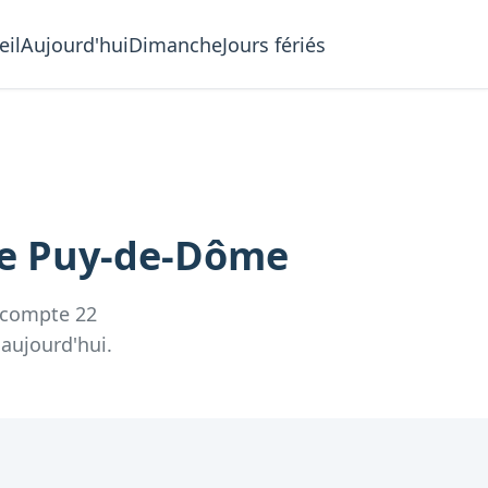
eil
Aujourd'hui
Dimanche
Jours fériés
le
Puy-de-Dôme
 compte
22
 aujourd'hui.