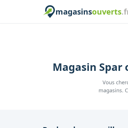
magasins
ouverts
.f
Magasin
Spar
o
Vous cher
magasins. Co