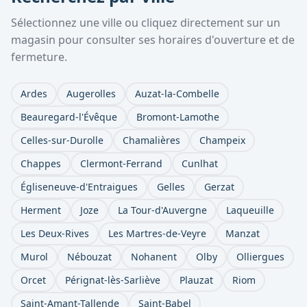
Sélectionnez une ville ou cliquez directement sur un
magasin pour consulter ses horaires d'ouverture et de
fermeture.
Ardes
Augerolles
Auzat-la-Combelle
Beauregard-l'Évêque
Bromont-Lamothe
Celles-sur-Durolle
Chamalières
Champeix
Chappes
Clermont-Ferrand
Cunlhat
Égliseneuve-d'Entraigues
Gelles
Gerzat
Herment
Joze
La Tour-d'Auvergne
Laqueuille
Les Deux-Rives
Les Martres-de-Veyre
Manzat
Murol
Nébouzat
Nohanent
Olby
Olliergues
Orcet
Pérignat-lès-Sarliève
Plauzat
Riom
Saint-Amant-Tallende
Saint-Babel