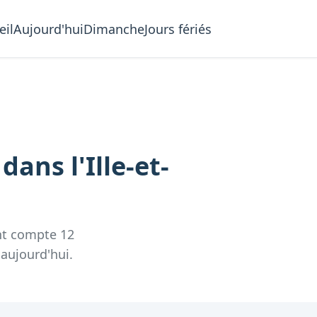
eil
Aujourd'hui
Dimanche
Jours fériés
i
dans l'
Ille-et-
nt compte
12
 aujourd'hui.