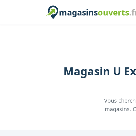
magasins
ouverts
.f
Magasin
U E
Vous cherc
magasins. Co