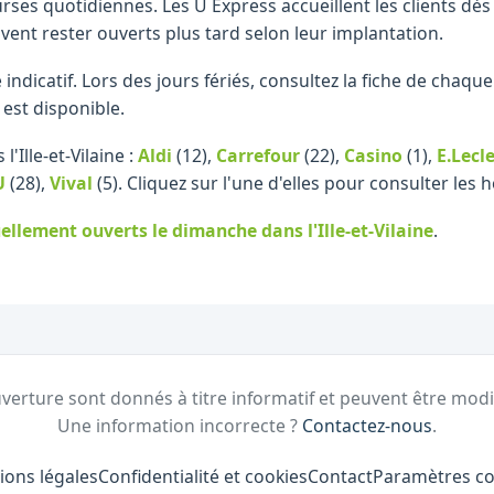
ses quotidiennes. Les U Express accueillent les clients dè
vent rester ouverts plus tard selon leur implantation.
re indicatif. Lors des jours fériés, consultez la fiche de cha
 est disponible.
'Ille-et-Vilaine :
Aldi
(12)
,
Carrefour
(22)
,
Casino
(1)
,
E.Lecl
U
(28)
,
Vival
(5)
.
Cliquez sur l'une d'elles pour consulter les
ellement ouverts le dimanche
dans l'Ille-et-Vilaine
.
verture sont donnés à titre informatif et peuvent être modi
Une information incorrecte ?
Contactez-nous
.
ions légales
Confidentialité et cookies
Contact
Paramètres co