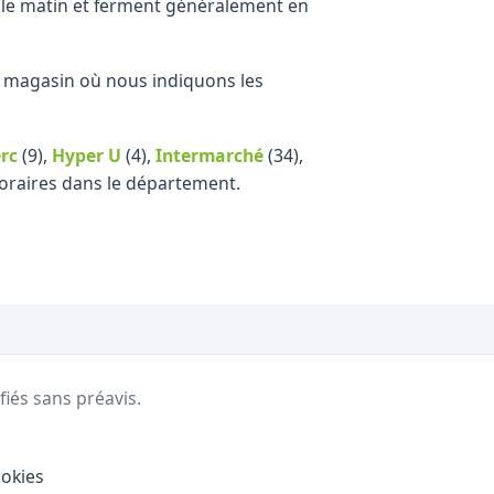
s le matin et ferment généralement en
que magasin où nous indiquons les
erc
(9)
,
Hyper U
(4)
,
Intermarché
(34)
,
 horaires dans le département.
fiés sans préavis.
okies