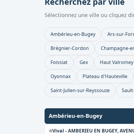
Recherchez par ville
Sélectionnez une ville ou cliquez 
Ambérieu-en-Bugey
Ars-sur-Fo
Brégnier-Cordon
Champagne-en
Foissiat
Gex
Haut Valromey
Oyonnax
Plateau d'Hauteville
Saint-Julien-sur-Reyssouze
Sault
Ambérieu-en-Bugey
Vival - AMBERIEU EN BUGEY, AVE