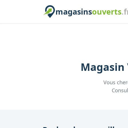
magasins
ouverts
.f
Magasin
Vous che
Consul