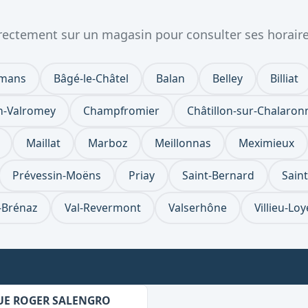
directement sur un magasin pour consulter ses horaire
rmans
Bâgé-le-Châtel
Balan
Belley
Billiat
-Valromey
Champfromier
Châtillon-sur-Chalaron
Maillat
Marboz
Meillonnas
Meximieux
Prévessin-Moëns
Priay
Saint-Bernard
Saint
-Brénaz
Val-Revermont
Valserhône
Villieu-Lo
NUE ROGER SALENGRO