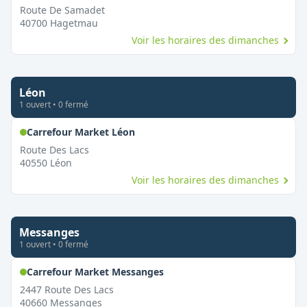
Route De Samadet
40700
Hagetmau
Voir les horaires des dimanches
Léon
1
ouvert
•
0
fermé
,
Ouvert le dimanche
Carrefour Market Léon
Route Des Lacs
40550
Léon
Voir les horaires des dimanches
Messanges
1
ouvert
•
0
fermé
,
Ouvert le dimanche
Carrefour Market Messanges
2447 Route Des Lacs
40660
Messanges