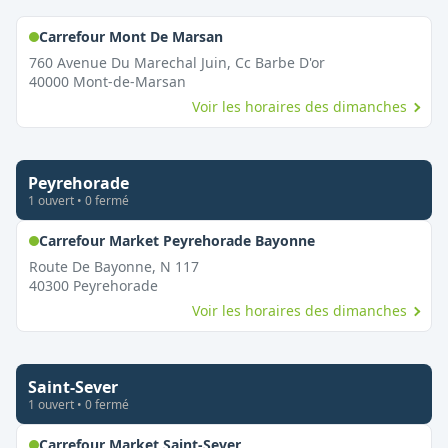
,
Ouvert le dimanche
Carrefour Mont De Marsan
760 Avenue Du Marechal Juin, Cc Barbe D'or
40000
Mont-de-Marsan
Voir les horaires des dimanches
Peyrehorade
1
ouvert
•
0
fermé
,
Ouvert le dimanc
Carrefour Market Peyrehorade Bayonne
Route De Bayonne, N 117
40300
Peyrehorade
Voir les horaires des dimanches
Saint-Sever
1
ouvert
•
0
fermé
,
Ouvert le dimanche
Carrefour Market Saint-Sever