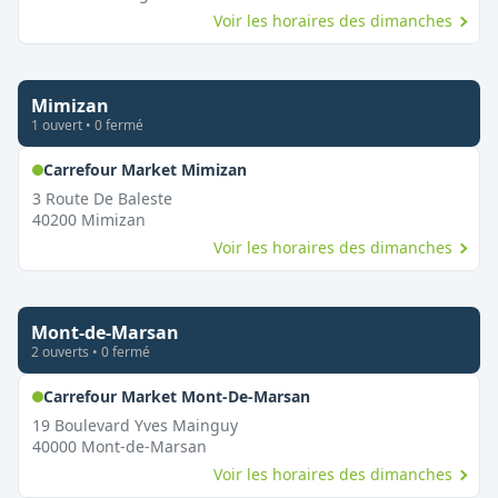
Voir les horaires des dimanches
Mimizan
1
ouvert
•
0
fermé
,
Ouvert le dimanche
Carrefour Market Mimizan
3 Route De Baleste
40200
Mimizan
Voir les horaires des dimanches
Mont-de-Marsan
2
ouvert
s
•
0
fermé
,
Ouvert le dimanche
Carrefour Market Mont-De-Marsan
19 Boulevard Yves Mainguy
40000
Mont-de-Marsan
Voir les horaires des dimanches