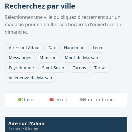
Recherchez par ville
Sélectionnez une ville ou cliquez directement sur un
magasin pour consulter ses horaires d'ouverture du
dimanche.
Aire-sur-l'Adour
Dax
Hagetmau
Léon
Messanges
Mimizan
Mont-de-Marsan
Peyrehorade
Saint-Sever
Tarnos
Tartas
Villeneuve-de-Marsan
Ouvert
Fermé
Non confirmé
Aire-sur-l'Adour
1
ouvert
•
0
fermé