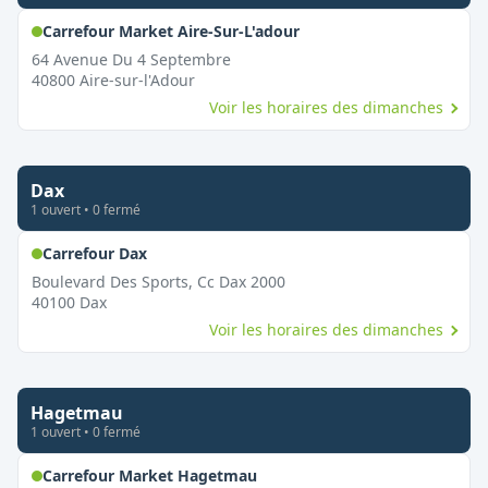
,
Ouvert le dimanche
Carrefour Market Aire-Sur-L'adour
64 Avenue Du 4 Septembre
40800
Aire-sur-l'Adour
Voir les horaires des dimanches
Dax
1
ouvert
•
0
fermé
,
Ouvert le dimanche
Carrefour Dax
Boulevard Des Sports, Cc Dax 2000
40100
Dax
Voir les horaires des dimanches
Hagetmau
1
ouvert
•
0
fermé
,
Ouvert le dimanche
Carrefour Market Hagetmau