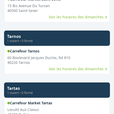
15 Bis Avenue Du Tursan
40500
Saint-Sever
Voir les horaires des dimanches
Tarnos
1
ouvert
•
0
fermé
,
Ouvert le dimanche
Carrefour Tarnos
60 Boulevard Jacques Duclos, Rd 810
40220
Tarnos
Voir les horaires des dimanches
Tartas
1
ouvert
•
0
fermé
,
Ouvert le dimanche
Carrefour Market Tartas
Lieudit Aux Claous