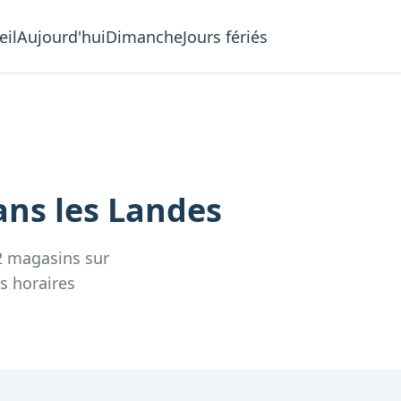
eil
Aujourd'hui
Dimanche
Jours fériés
ans les
Landes
2
magasins
sur
rs
horaires