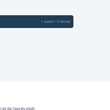
1
ouvert
•
0
fermé
et de l'après-midi.