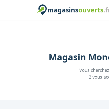
magasins
ouverts
.f
Magasin
Mon
Vous cherche
2
vous acc