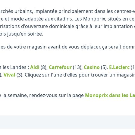
chés urbains, implantée principalement dans les centres-v
re et mode adaptée aux citadins. Les Monoprix, situés en ce
isations d'ouverture dominicale grâce à leur implantation 
ois jusqu'en soirée.
raires de votre magasin avant de vous déplacer, ça serait d
 les Landes :
Aldi
(8)
,
Carrefour
(13)
,
Casino
(5)
,
E.Leclerc
(1
)
,
Vival
(3)
.
Cliquez sur l'une d'elles pour trouver un magasi
e la semaine, rendez-vous sur la page
Monoprix
dans les L