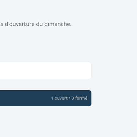
es d'ouverture du dimanche.
1
ouvert
•
0
fermé