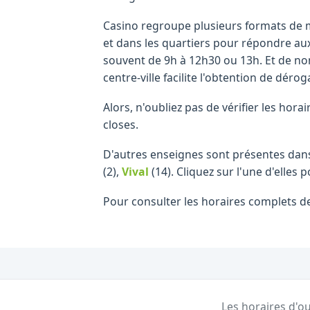
Casino regroupe plusieurs formats de m
et dans les quartiers pour répondre a
souvent de 9h à 12h30 ou 13h. Et de no
centre-ville facilite l'obtention de dérog
Alors, n'oubliez pas de vérifier les ho
closes.
D'autres enseignes sont présentes dans
(2)
,
Vival
(14)
.
Cliquez sur l'une d'elles
Pour consulter les horaires complets d
Les horaires d'ou