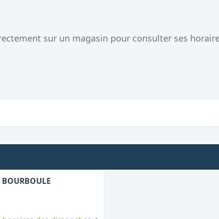
directement sur un magasin pour consulter ses horair
,
Ouvert le dimanche
LA BOURBOULE