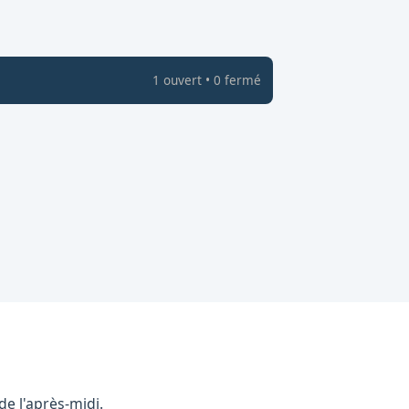
1
ouvert
•
0
fermé
e l'après-midi.