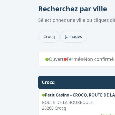
Recherchez par ville
Sélectionnez une ville ou cliquez 
Crocq
Jarnages
Ouvert
Fermé
Non confirmé
Crocq
Petit Casino - CROCQ, ROUTE DE 
ROUTE DE LA BOURBOULE
23260
Crocq