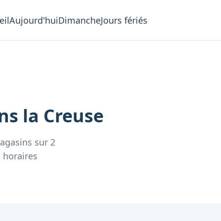
eil
Aujourd'hui
Dimanche
Jours fériés
ns la
Creuse
agasins
sur
2
s
horaires