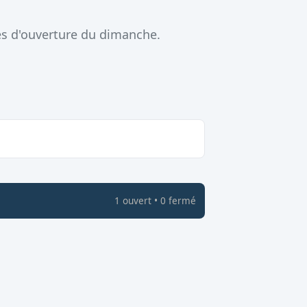
es d'ouverture du dimanche.
1
ouvert
•
0
fermé