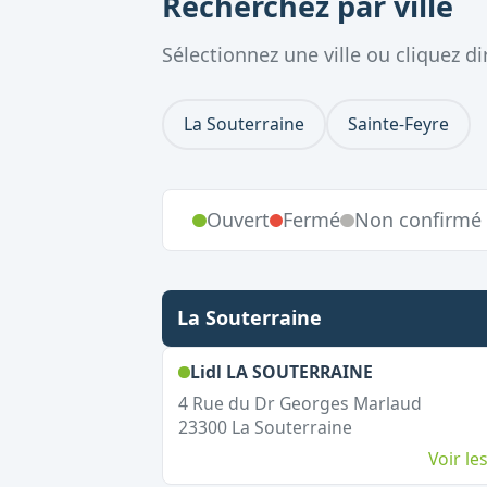
Recherchez par ville
Sélectionnez une ville ou cliquez 
La Souterraine
Sainte-Feyre
Ouvert
Fermé
Non confirmé
La Souterraine
,
Ouvert le d
Lidl LA SOUTERRAINE
4 Rue du Dr Georges Marlaud
23300
La Souterraine
Voir l