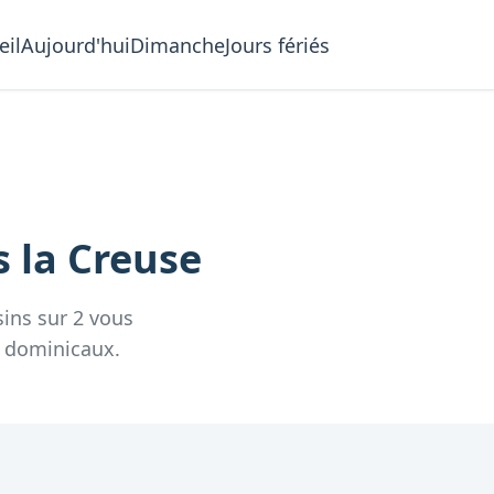
eil
Aujourd'hui
Dimanche
Jours fériés
s la
Creuse
ins
sur
2
vous
 dominicaux.