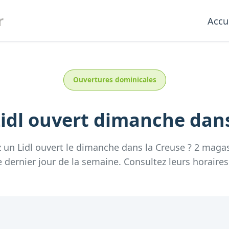
r
Accu
Ouvertures dominicales
idl
ouvert dimanche
dan
z un
Lidl
ouvert le dimanche
dans la
Creuse
?
2
magas
e dernier jour de la semaine.
Consultez
leurs
horaires