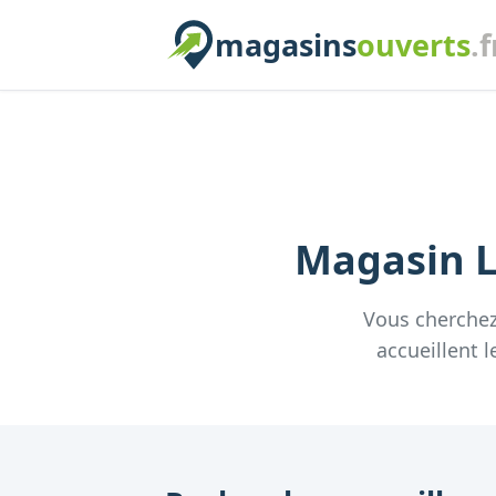
magasins
ouverts
.f
Magasin
L
Vous cherche
accueillent
l