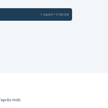
1
ouvert
•
0
fermé
'après-midi.