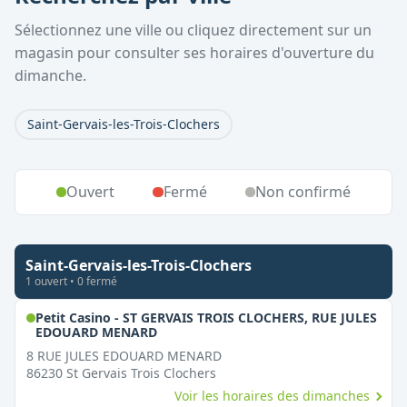
Sélectionnez une ville ou cliquez directement sur un
magasin pour consulter ses horaires d'ouverture du
dimanche.
Saint-Gervais-les-Trois-Clochers
Ouvert
Fermé
Non confirmé
Saint-Gervais-les-Trois-Clochers
1
ouvert
•
0
fermé
Petit Casino - ST GERVAIS TROIS CLOCHERS, RUE JULES
,
Ouvert le dimanche
EDOUARD MENARD
8 RUE JULES EDOUARD MENARD
86230
St Gervais Trois Clochers
Voir les horaires des dimanches