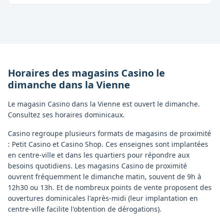
Horaires des magasins
Casino
le
dimanche
dans la
Vienne
Le magasin Casino dans la Vienne est ouvert le dimanche.
Consultez ses horaires dominicaux.
Casino regroupe plusieurs formats de magasins de proximité
: Petit Casino et Casino Shop. Ces enseignes sont implantées
en centre-ville et dans les quartiers pour répondre aux
besoins quotidiens. Les magasins Casino de proximité
ouvrent fréquemment le dimanche matin, souvent de 9h à
12h30 ou 13h. Et de nombreux points de vente proposent des
ouvertures dominicales l'après-midi (leur implantation en
centre-ville facilite l'obtention de dérogations).