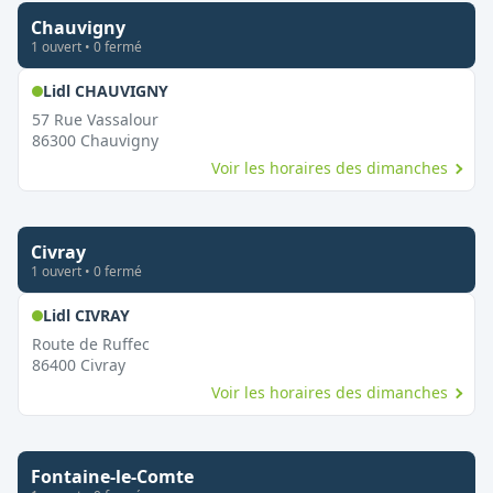
Chauvigny
1
ouvert
•
0
fermé
,
Ouvert le dimanche
Lidl CHAUVIGNY
57 Rue Vassalour
86300
Chauvigny
Voir les horaires des dimanches
Civray
1
ouvert
•
0
fermé
,
Ouvert le dimanche
Lidl CIVRAY
Route de Ruffec
86400
Civray
Voir les horaires des dimanches
Fontaine-le-Comte