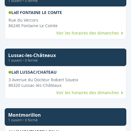
1
ouvert
•
0
fermé
,
Ouvert le dimanche
Lidl FONTAINE LE COMTE
Rue du Vercors
86240
Fontaine Le Comte
Voir les horaires des dimanches
Lussac-les-Châteaux
1
ouvert
•
0
fermé
,
Ouvert le dimanche
Lidl LUSSAC/CHATEAU
3 Avenue du Docteur Robert Soueix
86320
Lussac-les-Châteaux
Voir les horaires des dimanches
Montmorillon
1
ouvert
•
0
fermé