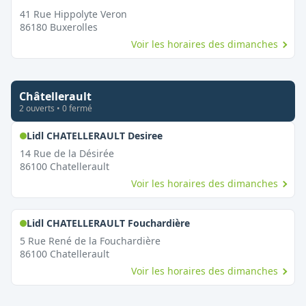
41 Rue Hippolyte Veron
86180
Buxerolles
Voir les horaires des dimanches
Châtellerault
2
ouvert
s
•
0
fermé
,
Ouvert le dimanche
Lidl CHATELLERAULT Desiree
14 Rue de la Désirée
86100
Chatellerault
Voir les horaires des dimanches
,
Ouvert le dimanche
Lidl CHATELLERAULT Fouchardière
5 Rue René de la Fouchardière
86100
Chatellerault
Voir les horaires des dimanches