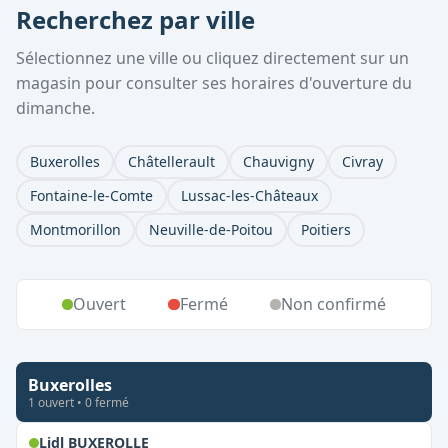
Recherchez par ville
Sélectionnez une ville ou cliquez directement sur un
magasin pour consulter ses horaires d'ouverture du
dimanche.
Buxerolles
Châtellerault
Chauvigny
Civray
Fontaine-le-Comte
Lussac-les-Châteaux
Montmorillon
Neuville-de-Poitou
Poitiers
Ouvert
Fermé
Non confirmé
Buxerolles
1
ouvert
•
0
fermé
,
Ouvert le dimanche
Lidl BUXEROLLE