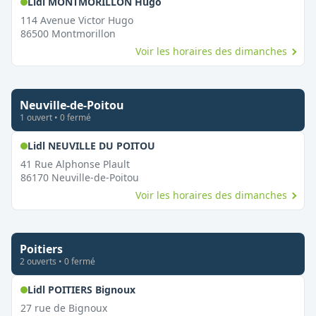
,
Ouvert le dimanche
Lidl MONTMORILLON Hugo
114 Avenue Victor Hugo
86500
Montmorillon
Voir les horaires des dimanches
Neuville-de-Poitou
1
ouvert
•
0
fermé
,
Ouvert le dimanche
Lidl NEUVILLE DU POITOU
41 Rue Alphonse Plault
86170
Neuville-de-Poitou
Voir les horaires des dimanches
Poitiers
2
ouvert
s
•
0
fermé
,
Ouvert le dimanche
Lidl POITIERS Bignoux
27 rue de Bignoux