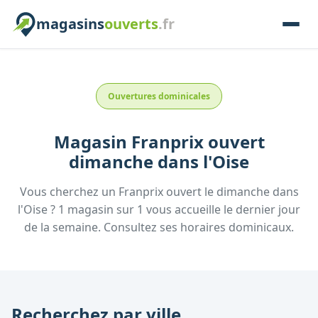
magasins
ouverts
.fr
Ouvertures dominicales
Magasin
Franprix
ouvert
dimanche
dans l'
Oise
Vous cherchez un
Franprix
ouvert le dimanche
dans
l'
Oise
?
1
magasin
sur
1
vous accueille
le dernier jour
de la semaine.
Consultez
ses
horaires dominicaux.
Recherchez par ville