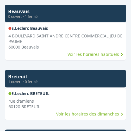
Beauvais
0
ouvert
•
1
fermé
,
Fermé le dimanche
E.Leclerc Beauvais
4 BOULEVARD SAINT ANDRE CENTRE COMMERCIAL JEU DE
PAUME
60000
Beauvais
Voir les horaires habituels
Breteuil
1
ouvert
•
0
fermé
,
Ouvert le dimanche
E.Leclerc BRETEUIL
rue d'amiens
60120
BRETEUIL
Voir les horaires des dimanches