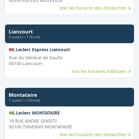
60330
PLESSIS BELLEVILLE
Voir les horaires des dimanches
Liancourt
0
ouvert
•
1
fermé
,
Fermé le dimanche
E.Leclerc Express Liancourt
Rue du Général de Gaulle
60140
Liancourt
Voir les horaires habituels
Montataire
1
ouvert
•
0
fermé
,
Ouvert le dimanche
E.Leclerc MONTATAIRE
19 RUE ANDRE GINISTI
60160
THIVERNY-MONTATAIRE
Voir les horaires des dimanches