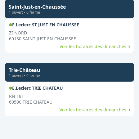
Saint-Just-en-Chaussée
1
ouvert
•
0
fermé
,
Ouvert le dimanche
E.Leclerc ST JUST EN CHAUSSEE
ZI NORD
60130
SAINT JUST EN CHAUSSEE
Voir les horaires des dimanches
Trie-Château
1
ouvert
•
0
fermé
,
Ouvert le dimanche
E.Leclerc TRIE CHATEAU
RN 181
60590
TRIE CHATEAU
Voir les horaires des dimanches