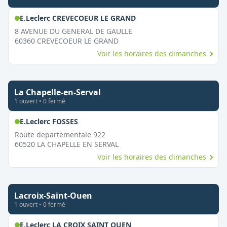
,
Ouvert le dimanche
E.Leclerc CREVECOEUR LE GRAND
8 AVENUE DU GENERAL DE GAULLE
60360
CREVECOEUR LE GRAND
Voir les horaires des dimanches
La Chapelle-en-Serval
1
ouvert
•
0
fermé
,
Ouvert le dimanche
E.Leclerc FOSSES
Route departementale 922
60520
LA CHAPELLE EN SERVAL
Voir les horaires des dimanches
Lacroix-Saint-Ouen
1
ouvert
•
0
fermé
,
Ouvert le dimanche
E.Leclerc LA CROIX SAINT OUEN