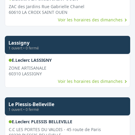
ZAC des Jardins Rue Gabrielle Chanel
60610
LA CROIX SAINT OUEN
Voir les horaires des dimanches
Lassigny
1
ouvert
•
0
fermé
,
Ouvert le dimanche
E.Leclerc LASSIGNY
ZONE ARTISANALE
60310
LASSIGNY
Voir les horaires des dimanches
Le Plessis-Belleville
1
ouvert
•
0
fermé
,
Ouvert le dimanche
E.Leclerc PLESSIS BELLEVILLE
C.C LES PORTES DU VALOIS - 45 route de Paris