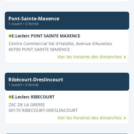
Pont-Sainte-Maxence
1
ouvert
•
0
fermé
,
Ouvert le dimanche
E.Leclerc PONT SAINTE MAXENCE
Centre Commercial Val d'Halatte, Avenue d'Auvelais
60700
PONT SAINTE MAXENCE
Voir les horaires des dimanches
Ribécourt-Dreslincourt
1
ouvert
•
0
fermé
,
Ouvert le dimanche
E.Leclerc RIBECOURT
ZAC DE LA GRERIE
60170
RIBECOURT-DRESLINCOURT
Voir les horaires des dimanches