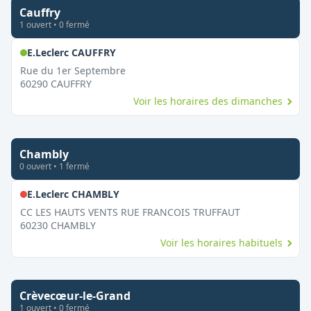
Cauffry
1
ouvert
•
0
fermé
,
Ouvert le dimanche
E.Leclerc CAUFFRY
Rue du 1er Septembre
60290
CAUFFRY
Voir les horaires des dimanches
Chambly
0
ouvert
•
1
fermé
,
Fermé le dimanche
E.Leclerc CHAMBLY
CC LES HAUTS VENTS RUE FRANCOIS TRUFFAUT
60230
CHAMBLY
Voir les horaires habituels
Crèvecœur-le-Grand
1
ouvert
•
0
fermé