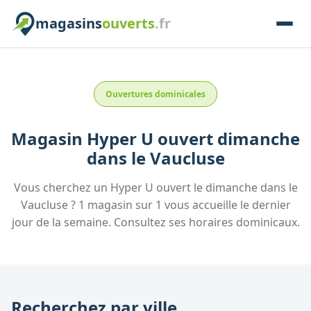
magasins
ouverts
.fr
Ouvertures dominicales
Magasin
Hyper U
ouvert dimanche
dans le
Vaucluse
Vous cherchez un
Hyper U
ouvert le dimanche
dans le
Vaucluse
?
1
magasin
sur
1
vous accueille
le dernier
jour de la semaine.
Consultez
ses
horaires dominicaux.
Recherchez par ville