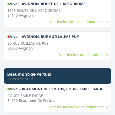
,
Ouvert le dima
Vival - AVIGNON, ROUTE DE L AERODROME
1159 ROUTE DE L AERODROME
84140
Avignon
Voir les horaires des dimanches
,
Fermé le dimanche
Vival - AVIGNON, RUE GUILLAUME PUY
86 RUE GUILLAUME PUY
84000
Avignon
Voir les horaires habituels
Beaumont-de-Pertuis
1
ouvert
•
0
fermé
,
Ouver
Vival - BEAUMONT DE PERTUIS, COURS EMILE PARDE
COURS EMILE PARDE
84120
Beaumont De Pertuis
Voir les horaires des dimanches