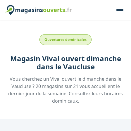
magasins
ouverts
.fr
Ouvertures dominicales
Magasin
Vival
ouvert dimanche
dans le
Vaucluse
Vous cherchez un
Vival
ouvert le dimanche
dans le
Vaucluse
?
20
magasins
sur
21
vous accueillent
le
dernier jour de la semaine.
Consultez
leurs
horaires
dominicaux.