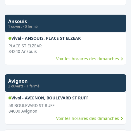
Ansouis
1
ouvert
•
0
fermé
,
Ouvert le dimanche
Vival - ANSOUIS, PLACE ST ELZEAR
PLACE ST ELZEAR
84240
Ansouis
Voir les horaires des dimanches
Avignon
2
ouvert
s
•
1
fermé
,
Ouvert le dimanche
Vival - AVIGNON, BOULEVARD ST RUFF
58 BOULEVARD ST RUFF
84000
Avignon
Voir les horaires des dimanches