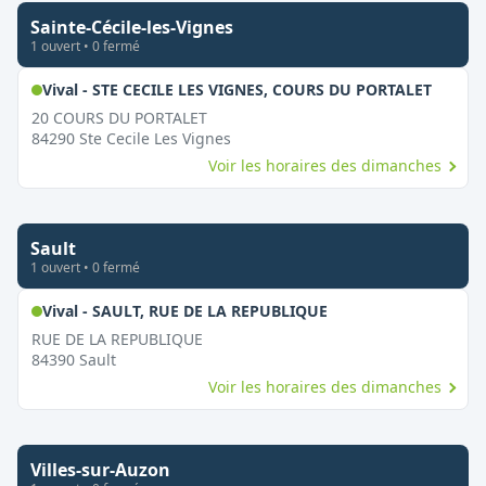
Sainte-Cécile-les-Vignes
1
ouvert
•
0
fermé
,
Ouver
Vival - STE CECILE LES VIGNES, COURS DU PORTALET
20 COURS DU PORTALET
84290
Ste Cecile Les Vignes
Voir les horaires des dimanches
Sault
1
ouvert
•
0
fermé
,
Ouvert le dimanche
Vival - SAULT, RUE DE LA REPUBLIQUE
RUE DE LA REPUBLIQUE
84390
Sault
Voir les horaires des dimanches
Villes-sur-Auzon