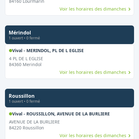
84160
Lourmarin
Voir les horaires des dimanches
Mérindol
1
ouvert
•
0
fermé
,
Ouvert le dimanche
Vival - MERINDOL, PL DE L EGLISE
4 PL DE L EGLISE
84360
Merindol
Voir les horaires des dimanches
Roussillon
1
ouvert
•
0
fermé
,
Ouvert le d
Vival - ROUSSILLON, AVENUE DE LA BURLIERE
AVENUE DE LA BURLIERE
84220
Roussillon
Voir les horaires des dimanches