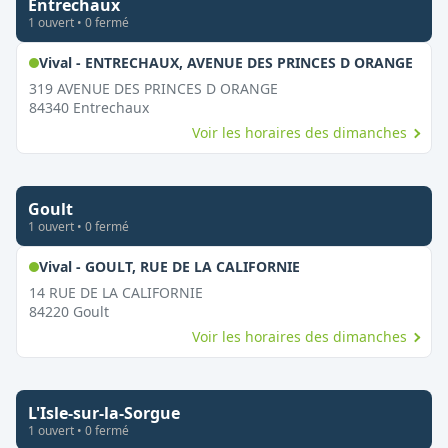
Entrechaux
1
ouvert
•
0
fermé
,
Ouv
Vival - ENTRECHAUX, AVENUE DES PRINCES D ORANGE
319 AVENUE DES PRINCES D ORANGE
84340
Entrechaux
Voir les horaires des dimanches
Goult
1
ouvert
•
0
fermé
,
Ouvert le dimanche
Vival - GOULT, RUE DE LA CALIFORNIE
14 RUE DE LA CALIFORNIE
84220
Goult
Voir les horaires des dimanches
L'Isle-sur-la-Sorgue
1
ouvert
•
0
fermé