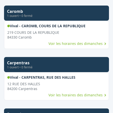
Caromb
1
ouvert
•
0
fermé
,
Ouvert le dim
Vival - CAROMB, COURS DE LA REPUBLIQUE
219 COURS DE LA REPUBLIQUE
84330
Caromb
Voir les horaires des dimanches
Carpentras
1
ouvert
•
0
fermé
,
Ouvert le dimanche
Vival - CARPENTRAS, RUE DES HALLES
12 RUE DES HALLES
84200
Carpentras
Voir les horaires des dimanches