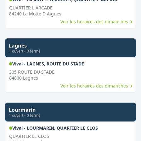
QUARTIER L ARCADE
84240
La Motte D Aigues
Voir les horaires des dimanches
Lagnes
1
ouvert
•
0
fermé
,
Ouvert le dimanche
Vival - LAGNES, ROUTE DU STADE
305 ROUTE DU STADE
84800
Lagnes
Voir les horaires des dimanches
Lourmarin
1
ouvert
•
0
fermé
,
Ouvert le dimanch
Vival - LOURMARIN, QUARTIER LE CLOS
QUARTIER LE CLOS