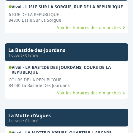
,
Ouv
Vival - L ISLE SUR LA SORGUE, RUE DE LA REPUBLIQUE
6 RUE DE LA REPUBLIQUE
84800
L Isle Sur La Sorgue
Voir les horaires des dimanches
La Bastide-des-Jourdans
1
ouvert
•
0
fermé
Vival - LA BASTIDE DES JOURDANS, COURS DE LA
,
Ouvert le dimanche
REPUBLIQUE
COURS DE LA REPUBLIQUE
84240
La Bastide Des Jourdans
Voir les horaires des dimanches
La Motte-d'Aigues
1
ouvert
•
0
fermé
,
Ouvert l
Vival - LA MOTTE D AIGUES, QUARTIER L ARCADE