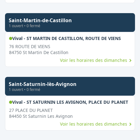
Saint-Martin-de-Castillon
1
ouvert
•
0
fermé
,
Ouvert 
Vival - ST MARTIN DE CASTILLON, ROUTE DE VIENS
76 ROUTE DE VIENS
84750
St Martin De Castillon
Voir les horaires des dimanches
Saint-Saturnin-lès-Avignon
1
ouvert
•
0
fermé
,
Ouve
Vival - ST SATURNIN LES AVIGNON, PLACE DU PLANET
27 PLACE DU PLANET
84450
St Saturnin Les Avignon
Voir les horaires des dimanches