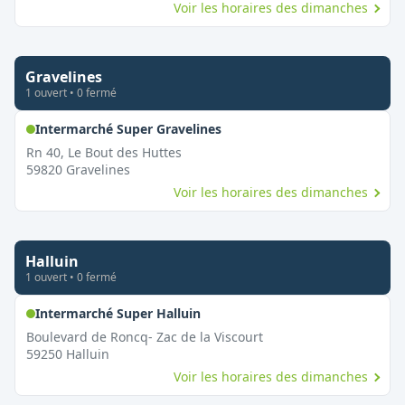
Voir les horaires des dimanches
Gravelines
1
ouvert
•
0
fermé
,
Ouvert le dimanche
Intermarché Super Gravelines
Rn 40, Le Bout des Huttes
59820
Gravelines
Voir les horaires des dimanches
Halluin
1
ouvert
•
0
fermé
,
Ouvert le dimanche
Intermarché Super Halluin
Boulevard de Roncq- Zac de la Viscourt
59250
Halluin
Voir les horaires des dimanches