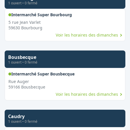
1
ouvert
•
0
fermé
,
Ouvert le dimanche
Intermarché Super Bourbourg
5 rue Jean Varlet
59630
Bourbourg
Voir les horaires des dimanches
Bousbecque
1
ouvert
•
0
fermé
,
Ouvert le dimanche
Intermarché Super Bousbecque
Rue Auger
59166
Bousbecque
Voir les horaires des dimanches
Caudry
1
ouvert
•
0
fermé