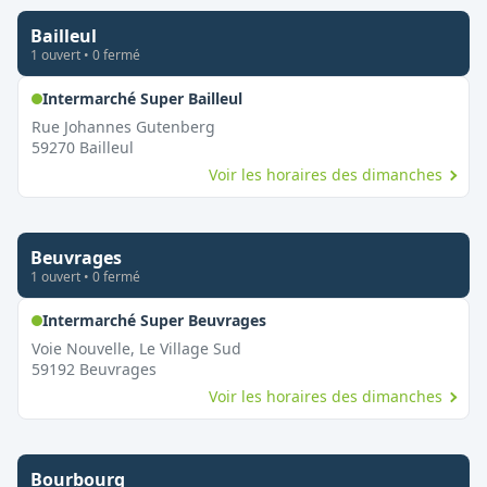
Bailleul
1
ouvert
•
0
fermé
,
Ouvert le dimanche
Intermarché Super Bailleul
Rue Johannes Gutenberg
59270
Bailleul
Voir les horaires des dimanches
Beuvrages
1
ouvert
•
0
fermé
,
Ouvert le dimanche
Intermarché Super Beuvrages
Voie Nouvelle, Le Village Sud
59192
Beuvrages
Voir les horaires des dimanches
Bourbourg