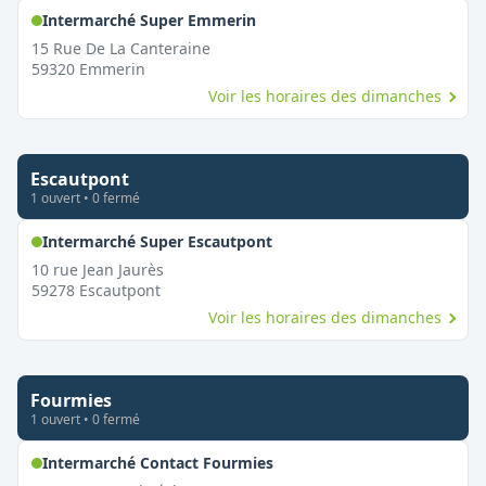
,
Ouvert le dimanche
Intermarché Super Emmerin
15 Rue De La Canteraine
59320
Emmerin
Voir les horaires des dimanches
Escautpont
1
ouvert
•
0
fermé
,
Ouvert le dimanche
Intermarché Super Escautpont
10 rue Jean Jaurès
59278
Escautpont
Voir les horaires des dimanches
Fourmies
1
ouvert
•
0
fermé
,
Ouvert le dimanche
Intermarché Contact Fourmies