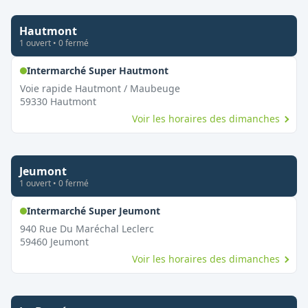
Hautmont
1
ouvert
•
0
fermé
,
Ouvert le dimanche
Intermarché Super Hautmont
Voie rapide Hautmont / Maubeuge
59330
Hautmont
Voir les horaires des dimanches
Jeumont
1
ouvert
•
0
fermé
,
Ouvert le dimanche
Intermarché Super Jeumont
940 Rue Du Maréchal Leclerc
59460
Jeumont
Voir les horaires des dimanches