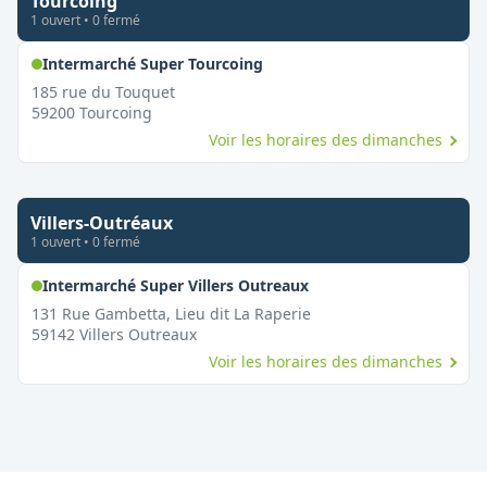
Tourcoing
1
ouvert
•
0
fermé
,
Ouvert le dimanche
Intermarché Super Tourcoing
185 rue du Touquet
59200
Tourcoing
Voir les horaires des dimanches
Villers-Outréaux
1
ouvert
•
0
fermé
,
Ouvert le dimanche
Intermarché Super Villers Outreaux
131 Rue Gambetta, Lieu dit La Raperie
59142
Villers Outreaux
Voir les horaires des dimanches