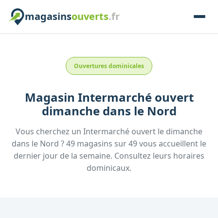
magasins
ouverts
.fr
Ouvertures dominicales
Magasin
Intermarché
ouvert
dimanche
dans le
Nord
Vous cherchez un
Intermarché
ouvert le dimanche
dans le
Nord
?
49
magasins
sur
49
vous accueillent
le
dernier jour de la semaine.
Consultez
leurs
horaires
dominicaux.