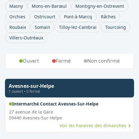
Masny
Mons-en-Barœul
Montigny-en-Ostrevent
Orchies
Ostricourt
Pont-à-Marcq
Râches
Roubaix
Somain
Tilloy-lez-Cambrai
Tourcoing
Villers-Outréaux
Ouvert
Fermé
Non confirmé
Avesnes-sur-Helpe
1
ouvert
•
0
fermé
,
Ouvert le dimanc
Intermarché Contact Avesnes-Sur-Helpe
27 avenue de la Gare
59440
Avesnes-Sur-Helpe
Voir les horaires des dimanches