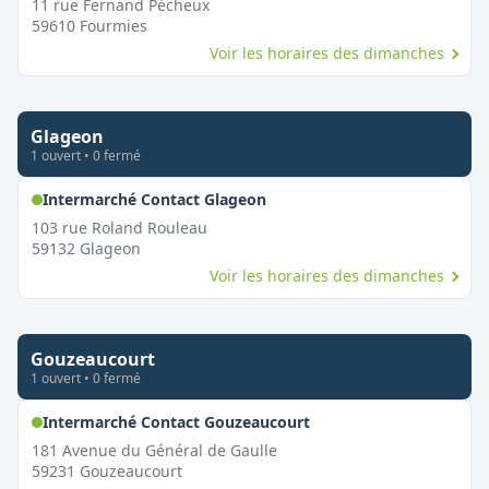
11 rue Fernand Pécheux
59610
Fourmies
Voir les horaires des dimanches
Glageon
1
ouvert
•
0
fermé
,
Ouvert le dimanche
Intermarché Contact Glageon
103 rue Roland Rouleau
59132
Glageon
Voir les horaires des dimanches
Gouzeaucourt
1
ouvert
•
0
fermé
,
Ouvert le dimanche
Intermarché Contact Gouzeaucourt
181 Avenue du Général de Gaulle
59231
Gouzeaucourt