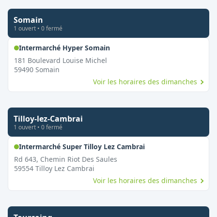
Somain
1
ouvert
•
0
fermé
,
Ouvert le dimanche
Intermarché Hyper Somain
181 Boulevard Louise Michel
59490
Somain
Voir les horaires des dimanches
Tilloy-lez-Cambrai
1
ouvert
•
0
fermé
,
Ouvert le dimanche
Intermarché Super Tilloy Lez Cambrai
Rd 643, Chemin Riot Des Saules
59554
Tilloy Lez Cambrai
Voir les horaires des dimanches