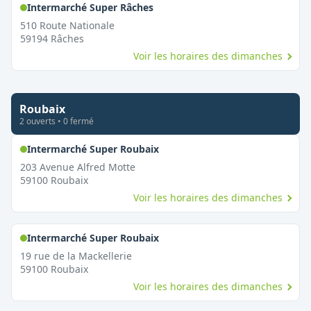
,
Ouvert le dimanche
Intermarché Super Râches
510 Route Nationale
59194
Râches
Voir les horaires des dimanches
Roubaix
2
ouvert
s
•
0
fermé
,
Ouvert le dimanche
Intermarché Super Roubaix
203 Avenue Alfred Motte
59100
Roubaix
Voir les horaires des dimanches
,
Ouvert le dimanche
Intermarché Super Roubaix
19 rue de la Mackellerie
59100
Roubaix
Voir les horaires des dimanches