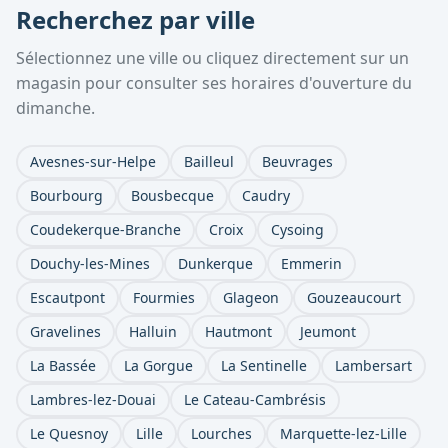
Recherchez par ville
Sélectionnez une ville ou cliquez directement sur un
magasin pour consulter ses horaires d'ouverture du
dimanche.
Avesnes-sur-Helpe
Bailleul
Beuvrages
Bourbourg
Bousbecque
Caudry
Coudekerque-Branche
Croix
Cysoing
Douchy-les-Mines
Dunkerque
Emmerin
Escautpont
Fourmies
Glageon
Gouzeaucourt
Gravelines
Halluin
Hautmont
Jeumont
La Bassée
La Gorgue
La Sentinelle
Lambersart
Lambres-lez-Douai
Le Cateau-Cambrésis
Le Quesnoy
Lille
Lourches
Marquette-lez-Lille