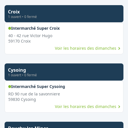
Croix
1
ouvert
•
0
fermé
,
Ouvert le dimanche
Intermarché Super Croix
40 - 42 rue Victor Hugo
59170
Croix
Voir les horaires des dimanches
Cysoing
1
ouvert
•
0
fermé
,
Ouvert le dimanche
Intermarché Super Cysoing
RD 90 rue de la savonniere
59830
Cysoing
Voir les horaires des dimanches