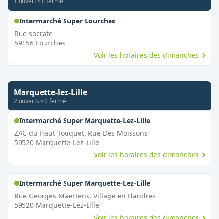
1
ouvert
•
0
fermé
,
Ouvert le dimanche
Intermarché Super Lourches
Rue socrate
59156
Lourches
Voir les horaires des dimanches
Marquette-lez-Lille
2
ouvert
s
•
0
fermé
,
Ouvert le dimanch
Intermarché Super Marquette-Lez-Lille
ZAC du Haut Touquet, Rue Des Moissons
59520
Marquette-Lez-Lille
Voir les horaires des dimanches
,
Ouvert le dimanch
Intermarché Super Marquette-Lez-Lille
Rue Georges Maertens, Village en Flandres
59520
Marquette-Lez-Lille
Voir les horaires des dimanches