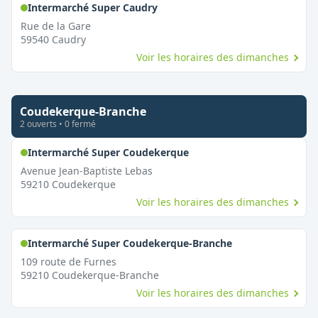
,
Ouvert le dimanche
Intermarché Super Caudry
Rue de la Gare
59540
Caudry
Voir les horaires des dimanches
Coudekerque-Branche
2
ouvert
s
•
0
fermé
,
Ouvert le dimanche
Intermarché Super Coudekerque
Avenue Jean-Baptiste Lebas
59210
Coudekerque
Voir les horaires des dimanches
,
Ouvert le diman
Intermarché Super Coudekerque-Branche
109 route de Furnes
59210
Coudekerque-Branche
Voir les horaires des dimanches