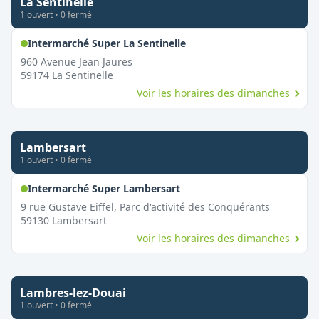
La Sentinelle
1
ouvert
•
0
fermé
,
Ouvert le dimanche
Intermarché Super La Sentinelle
960 Avenue Jean Jaures
59174
La Sentinelle
Voir les horaires des dimanches
Lambersart
1
ouvert
•
0
fermé
,
Ouvert le dimanche
Intermarché Super Lambersart
9 rue Gustave Eiffel, Parc d'activité des Conquérants
59130
Lambersart
Voir les horaires des dimanches
Lambres-lez-Douai
1
ouvert
•
0
fermé