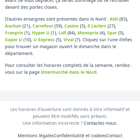
avant de vous déplacer, ça serait dommage de se retrouver
devant des portes closes.
D'autres enseignes sont présentes dans le Nord :
Aldi
(83)
,
Auchan
(21)
,
Carrefour
(59)
,
Casino
(5)
,
E.Leclerc
(27)
,
Franprix
(1)
,
Hyper U
(1)
,
Lidl
(84)
,
Monoprix
(4)
,
Spar
(5)
,
Super U
(10)
,
U Express
(5)
,
Vival
(7)
.
Cliquez sur l'une d'elles
pour trouver un magasin ouvert le dimanche dans le
département.
Pour consulter les horaires complets de la semaine, rendez-
vous sur la page
Intermarché
dans le Nord
.
Les horaires d'ouverture sont donnés à titre informatif et
peuvent être modifiés sans préavis.
Une information incorrecte ?
Contactez-nous
.
Mentions légales
Confidentialité et cookies
Contact