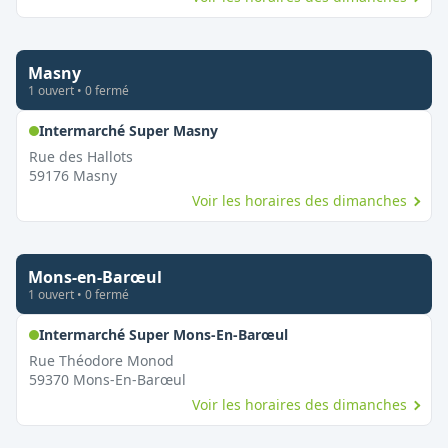
Masny
1
ouvert
•
0
fermé
,
Ouvert le dimanche
Intermarché Super Masny
Rue des Hallots
59176
Masny
Voir les horaires des dimanches
Mons-en-Barœul
1
ouvert
•
0
fermé
,
Ouvert le dimanche
Intermarché Super Mons-En-Barœul
Rue Théodore Monod
59370
Mons-En-Barœul
Voir les horaires des dimanches