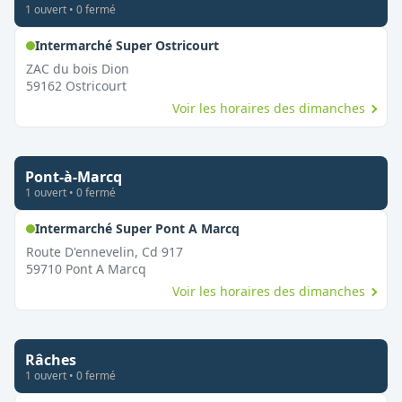
1
ouvert
•
0
fermé
,
Ouvert le dimanche
Intermarché Super Ostricourt
ZAC du bois Dion
59162
Ostricourt
Voir les horaires des dimanches
Pont-à-Marcq
1
ouvert
•
0
fermé
,
Ouvert le dimanche
Intermarché Super Pont A Marcq
Route D'ennevelin, Cd 917
59710
Pont A Marcq
Voir les horaires des dimanches
Râches
1
ouvert
•
0
fermé