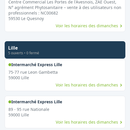
Centre Commercial Les Portes de l'Avesnois, ZAE Ouest,
N° agrément Phytosanitaire – vente à des utilisateurs non
professionnels : NC00682
59530
Le Quesnoy
Voir les horaires des dimanches
Lille
5
ouvert
s
•
0
fermé
,
Ouvert le dimanche
Intermarché Express Lille
75-77 rue Leon Gambetta
59000
Lille
Voir les horaires des dimanches
,
Ouvert le dimanche
Intermarché Express Lille
89 - 95 rue Nationale
59000
Lille
Voir les horaires des dimanches