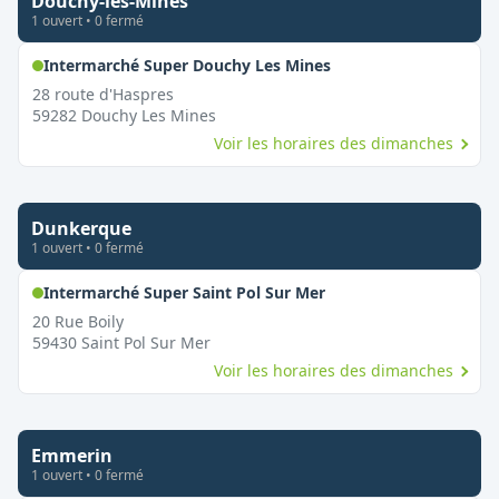
Douchy-les-Mines
1
ouvert
•
0
fermé
,
Ouvert le dimanche
Intermarché Super Douchy Les Mines
28 route d'Haspres
59282
Douchy Les Mines
Voir les horaires des dimanches
Dunkerque
1
ouvert
•
0
fermé
,
Ouvert le dimanche
Intermarché Super Saint Pol Sur Mer
20 Rue Boily
59430
Saint Pol Sur Mer
Voir les horaires des dimanches
Emmerin
1
ouvert
•
0
fermé