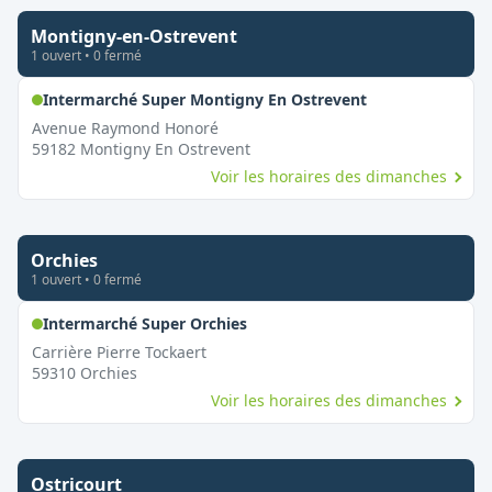
Montigny-en-Ostrevent
1
ouvert
•
0
fermé
,
Ouvert le dima
Intermarché Super Montigny En Ostrevent
Avenue Raymond Honoré
59182
Montigny En Ostrevent
Voir les horaires des dimanches
Orchies
1
ouvert
•
0
fermé
,
Ouvert le dimanche
Intermarché Super Orchies
Carrière Pierre Tockaert
59310
Orchies
Voir les horaires des dimanches
Ostricourt