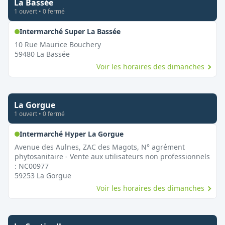
La Bassée
1
ouvert
•
0
fermé
,
Ouvert le dimanche
Intermarché Super La Bassée
10 Rue Maurice Bouchery
59480
La Bassée
Voir les horaires des dimanches
La Gorgue
1
ouvert
•
0
fermé
,
Ouvert le dimanche
Intermarché Hyper La Gorgue
Avenue des Aulnes, ZAC des Magots, N° agrément
phytosanitaire - Vente aux utilisateurs non professionnels
: NC00977
59253
La Gorgue
Voir les horaires des dimanches