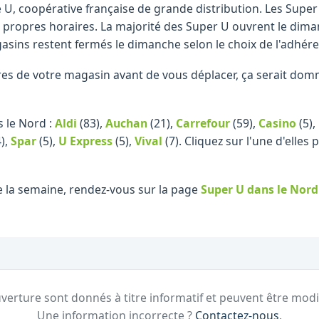
 U, coopérative française de grande distribution. Les Sup
s propres horaires. La majorité des Super U ouvrent le di
asins restent fermés le dimanche selon le choix de l'adhére
raires de votre magasin avant de vous déplacer, ça serait d
 le Nord :
Aldi
(83)
,
Auchan
(21)
,
Carrefour
(59)
,
Casino
(5)
,
)
,
Spar
(5)
,
U Express
(5)
,
Vival
(7)
.
Cliquez sur l'une d'elles
e la semaine, rendez-vous sur la page
Super U
dans le Nord
verture sont donnés à titre informatif et peuvent être modi
Une information incorrecte ?
Contactez-nous
.