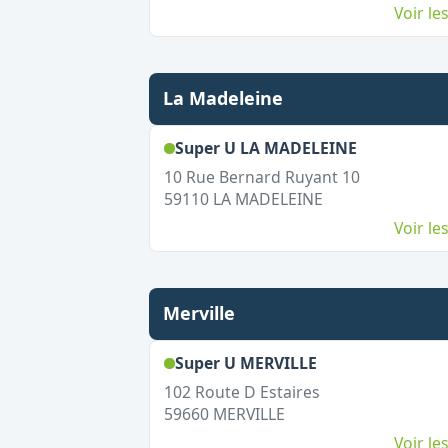
Voir l
La Madeleine
,
Ouvert le
Super U LA MADELEINE
10 Rue Bernard Ruyant 10
59110
LA MADELEINE
Voir l
Merville
,
Ouvert le dima
Super U MERVILLE
102 Route D Estaires
59660
MERVILLE
Voir l