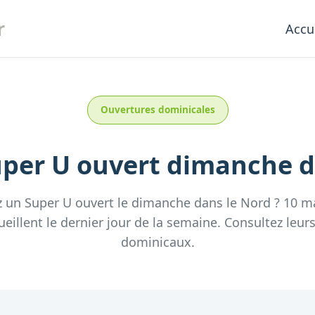
r
Accu
Ouvertures dominicales
per U
ouvert dimanche
d
z un
Super U
ouvert le dimanche
dans le
Nord
?
10
m
ueillent
le dernier jour de la semaine.
Consultez
leur
dominicaux.