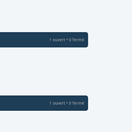
1
ouvert
•
0
fermé
1
ouvert
•
0
fermé