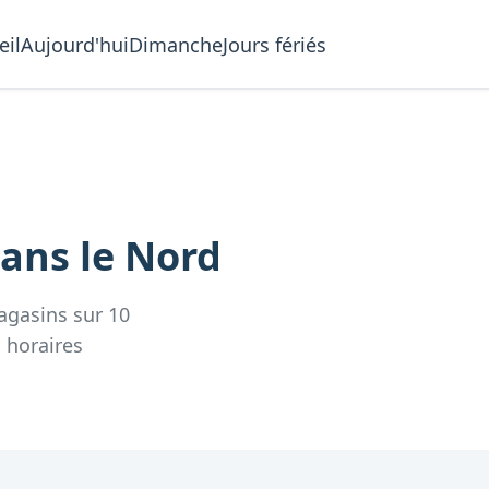
eil
Aujourd'hui
Dimanche
Jours fériés
ans le
Nord
agasins
sur
10
s
horaires