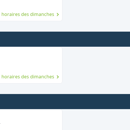
es horaires des dimanches
rt le dimanche
es horaires des dimanches
vert le dimanche
r