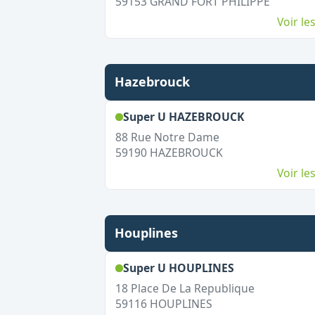
59153
GRAND FORT PHILIPPE
Voir l
Hazebrouck
,
Ouvert le d
Super U HAZEBROUCK
88 Rue Notre Dame
59190
HAZEBROUCK
Voir l
Houplines
,
Ouvert le di
Super U HOUPLINES
18 Place De La Republique
59116
HOUPLINES