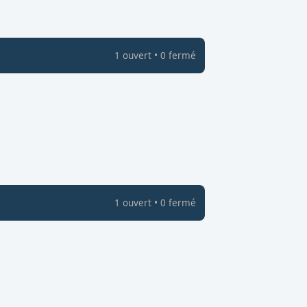
1
ouvert
•
0
fermé
1
ouvert
•
0
fermé