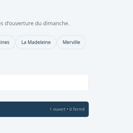
es d'ouverture du dimanche.
ines
La Madeleine
Merville
1
ouvert
•
0
fermé