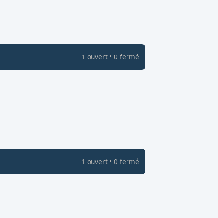
1
ouvert
•
0
fermé
1
ouvert
•
0
fermé