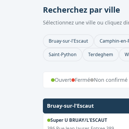
Recherchez par ville
Sélectionnez une ville ou cliquez 
Bruay-sur-l'Escaut
Camphin-en-
Saint-Python
Terdeghem
W
Ouvert
Fermé
Non confirmé
Bruay-sur-l'Escaut
,
Ouvert l
Super U BRUAY/L'ESCAUT
386 Rue Jean Jaures Entree 389