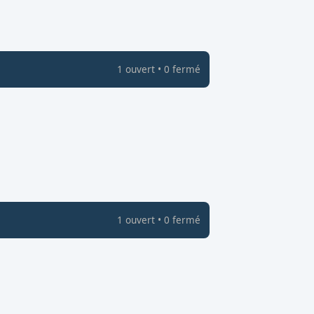
1
ouvert
•
0
fermé
1
ouvert
•
0
fermé