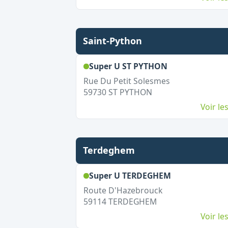
Saint-Python
,
Ouvert le dim
Super U ST PYTHON
Rue Du Petit Solesmes
59730
ST PYTHON
Voir l
Terdeghem
,
Ouvert le di
Super U TERDEGHEM
Route D'Hazebrouck
59114
TERDEGHEM
Voir l