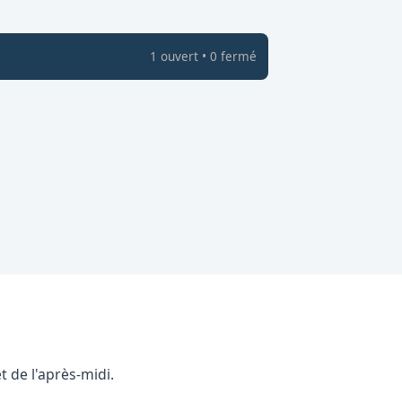
1
ouvert
•
0
fermé
 de l'après-midi.