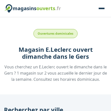
magasins
ouverts
.fr
Ouvertures dominicales
Magasin
E.Leclerc
ouvert
dimanche
dans le
Gers
Vous cherchez un
E.Leclerc
ouvert le dimanche
dans le
Gers
?
1
magasin
sur
2
vous accueille
le dernier jour de
la semaine.
Consultez
ses
horaires dominicaux.
Recherchez par ville