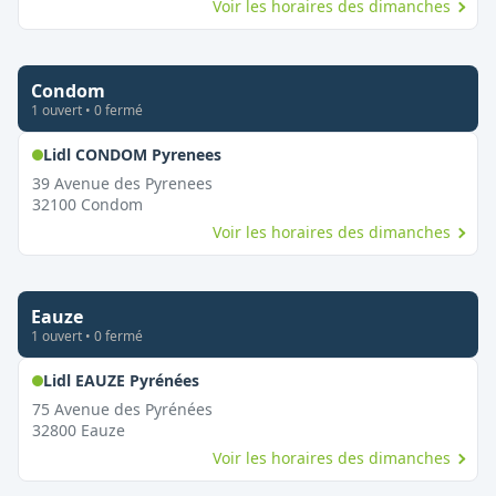
Voir les horaires des dimanches
Condom
1
ouvert
•
0
fermé
,
Ouvert le dimanche
Lidl CONDOM Pyrenees
39 Avenue des Pyrenees
32100
Condom
Voir les horaires des dimanches
Eauze
1
ouvert
•
0
fermé
,
Ouvert le dimanche
Lidl EAUZE Pyrénées
75 Avenue des Pyrénées
32800
Eauze
Voir les horaires des dimanches