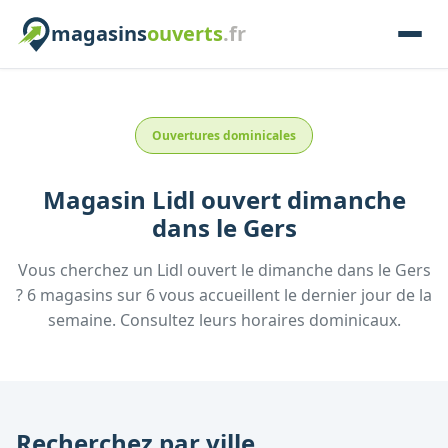
magasins
ouverts
.fr
Ouvertures dominicales
Magasin
Lidl
ouvert dimanche
dans le
Gers
Vous cherchez un
Lidl
ouvert le dimanche
dans le
Gers
?
6
magasins
sur
6
vous accueillent
le dernier jour de la
semaine.
Consultez
leurs
horaires dominicaux.
Recherchez par ville