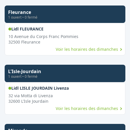
Fleurance
1
ouvert
•
0
fermé
,
Ouvert le dimanche
Lidl FLEURANCE
10 Avenue du Corps Franc Pommies
32500
Fleurance
Voir les horaires des dimanches
L'Isle-Jourdain
1
ouvert
•
0
fermé
,
Ouvert le dimanche
Lidl LISLE JOURDAIN Livenza
32 via Motta di Livenza
32600
L'Isle Jourdain
Voir les horaires des dimanches