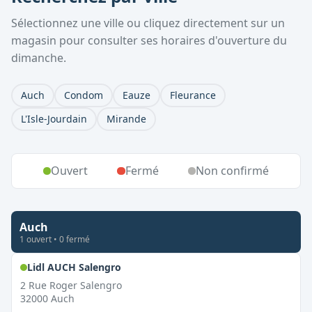
Sélectionnez une ville ou cliquez directement sur un
magasin pour consulter ses horaires d'ouverture du
dimanche.
Auch
Condom
Eauze
Fleurance
L'Isle-Jourdain
Mirande
Ouvert
Fermé
Non confirmé
Auch
1
ouvert
•
0
fermé
,
Ouvert le dimanche
Lidl AUCH Salengro
2 Rue Roger Salengro
32000
Auch