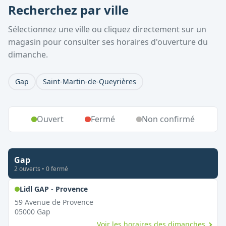
Recherchez par ville
Sélectionnez une ville ou cliquez directement sur un
magasin pour consulter ses horaires d'ouverture du
dimanche.
Gap
Saint-Martin-de-Queyrières
Ouvert
Fermé
Non confirmé
Gap
2
ouvert
s
•
0
fermé
,
Ouvert le dimanche
Lidl GAP - Provence
59 Avenue de Provence
05000
Gap
Voir les horaires des dimanches