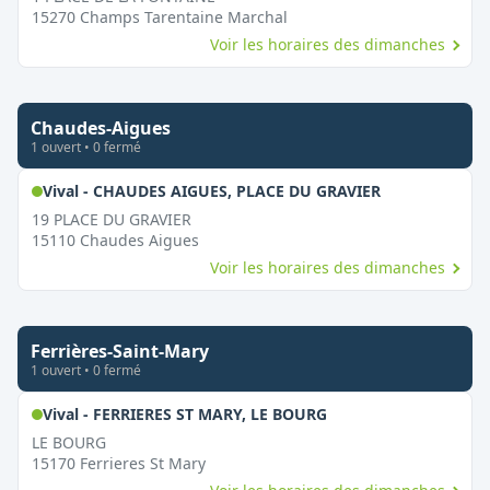
15270
Champs Tarentaine Marchal
Voir les horaires des dimanches
Chaudes-Aigues
1
ouvert
•
0
fermé
,
Ouvert le di
Vival - CHAUDES AIGUES, PLACE DU GRAVIER
19 PLACE DU GRAVIER
15110
Chaudes Aigues
Voir les horaires des dimanches
Ferrières-Saint-Mary
1
ouvert
•
0
fermé
,
Ouvert le dimanche
Vival - FERRIERES ST MARY, LE BOURG
LE BOURG
15170
Ferrieres St Mary