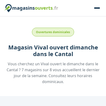
magasins
ouverts
.fr
Ouvertures dominicales
Magasin
Vival
ouvert dimanche
dans le
Cantal
Vous cherchez un
Vival
ouvert le dimanche
dans le
Cantal
?
7
magasins
sur
8
vous accueillent
le dernier
jour de la semaine.
Consultez
leurs
horaires
dominicaux.