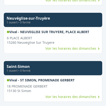
Voir les horaires des dimanches
Neuvéglise-sur-Truyère
1
ouvert
•
0
fermé
,
Ouvert l
Vival - NEUVEGLISE SUR TRUYERE, PLACE ALBERT
6 PLACE ALBERT
15260
Neuveglise Sur Truyere
Voir les horaires des dimanches
Saint-Simon
1
ouvert
•
0
fermé
,
Ouvert le dimanc
Vival - ST SIMON, PROMENADE GERBERT
18 PROMENADE GERBERT
15130
St Simon
Voir les horaires des dimanches