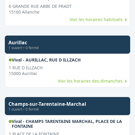
6 GRANDE RUE ABBE DE PRADT
15160
Allanche
Voir les horaires habituels
Aurillac
1
ouvert
•
0
fermé
,
Ouvert le dimanche
Vival - AURILLAC, RUE D ILLZACH
1 RUE D ILLZACH
15000
Aurillac
Voir les horaires des dimanches
Champs-sur-Tarentaine-Marchal
1
ouvert
•
0
fermé
Vival - CHAMPS TARENTAINE MARCHAL, PLACE DE LA
,
Ouvert le dimanche
FONTAINE
1 PLACE DE LA FONTAINE