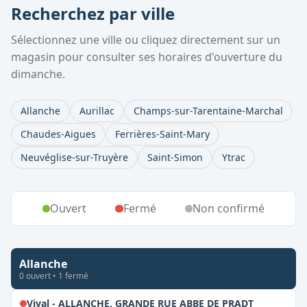
Recherchez par ville
Sélectionnez une ville ou cliquez directement sur un
magasin pour consulter ses horaires d'ouverture du
dimanche.
Allanche
Aurillac
Champs-sur-Tarentaine-Marchal
Chaudes-Aigues
Ferrières-Saint-Mary
Neuvéglise-sur-Truyère
Saint-Simon
Ytrac
Ouvert
Fermé
Non confirmé
Allanche
0
ouvert
•
1
fermé
,
Fermé le 
Vival - ALLANCHE, GRANDE RUE ABBE DE PRADT