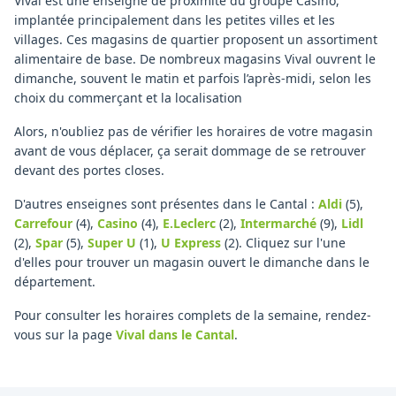
Vival est une enseigne de proximité du groupe Casino,
implantée principalement dans les petites villes et les
villages. Ces magasins de quartier proposent un assortiment
alimentaire de base. De nombreux magasins Vival ouvrent le
dimanche, souvent le matin et parfois l’après-midi, selon les
choix du commerçant et la localisation
Alors, n'oubliez pas de vérifier les horaires de votre magasin
avant de vous déplacer, ça serait dommage de se retrouver
devant des portes closes.
D'autres enseignes sont présentes dans le Cantal :
Aldi
(5)
,
Carrefour
(4)
,
Casino
(4)
,
E.Leclerc
(2)
,
Intermarché
(9)
,
Lidl
(2)
,
Spar
(5)
,
Super U
(1)
,
U Express
(2)
.
Cliquez sur l'une
d'elles pour trouver un magasin ouvert le dimanche dans le
département.
Pour consulter les horaires complets de la semaine, rendez-
vous sur la page
Vival
dans le Cantal
.