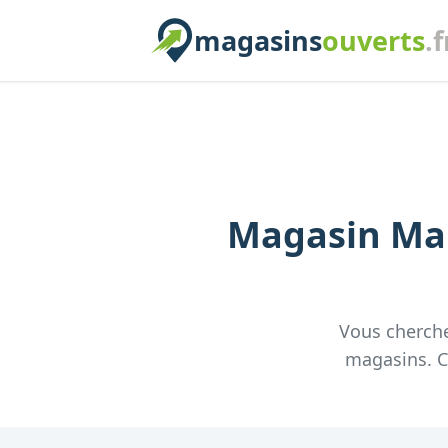
magasins
ouverts
.f
Magasin
Mar
Vous cherch
magasins. Co