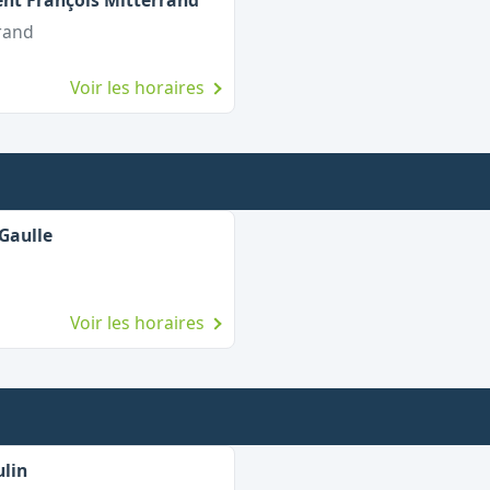
ent François Mitterrand
rand
Voir les horaires
Gaulle
Voir les horaires
lin