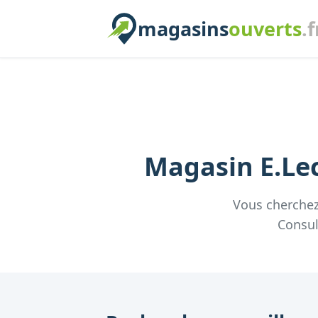
magasins
ouverts
.f
Magasin
E.Le
Vous cherche
Consul