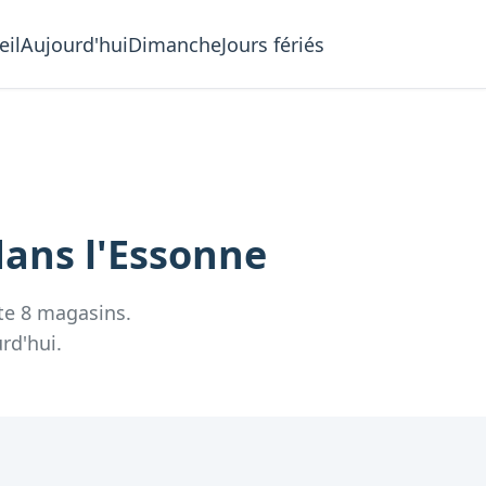
eil
Aujourd'hui
Dimanche
Jours fériés
ans l'
Essonne
te
8
magasins.
rd'hui.