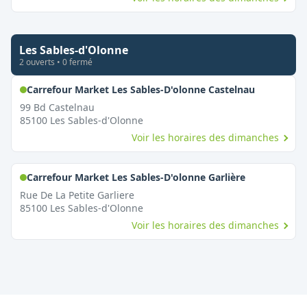
Les Sables-d'Olonne
2
ouvert
s
•
0
fermé
,
Ouvert le
Carrefour Market Les Sables-D'olonne Castelnau
99 Bd Castelnau
85100
Les Sables-d'Olonne
Voir les horaires des dimanches
,
Ouvert le d
Carrefour Market Les Sables-D'olonne Garlière
Rue De La Petite Garliere
85100
Les Sables-d'Olonne
Voir les horaires des dimanches