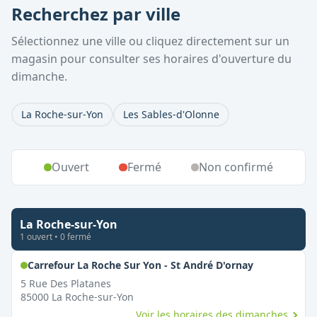
Recherchez par ville
Sélectionnez une ville ou cliquez directement sur un
magasin pour consulter ses horaires d'ouverture du
dimanche.
La Roche-sur-Yon
Les Sables-d'Olonne
Ouvert
Fermé
Non confirmé
La Roche-sur-Yon
1
ouvert
•
0
fermé
,
Ouvert le d
Carrefour La Roche Sur Yon - St André D'ornay
5 Rue Des Platanes
85000
La Roche-sur-Yon
Voir les horaires des dimanches