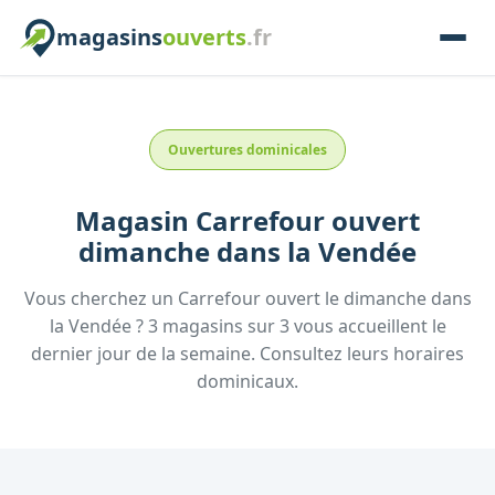
magasins
ouverts
.fr
Ouvertures dominicales
Magasin
Carrefour
ouvert
dimanche
dans la
Vendée
Vous cherchez un
Carrefour
ouvert le dimanche
dans
la
Vendée
?
3
magasins
sur
3
vous accueillent
le
dernier jour de la semaine.
Consultez
leurs
horaires
dominicaux.