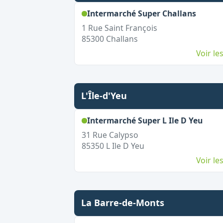
,
Ouver
Intermarché Super Challans
1 Rue Saint François
85300
Challans
Voir l
L'Île-d'Yeu
,
Ouve
Intermarché Super L Ile D Yeu
31 Rue Calypso
85350
L Ile D Yeu
Voir l
La Barre-de-Monts