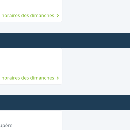
es horaires des dimanches
vert le dimanche
es horaires des dimanches
Ouvert le dimanche
oupère