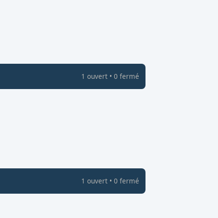
1
ouvert
•
0
fermé
1
ouvert
•
0
fermé