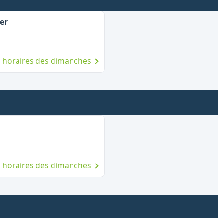
,
Ouvert le dimanche
er
es horaires des dimanches
e dimanche
es horaires des dimanches