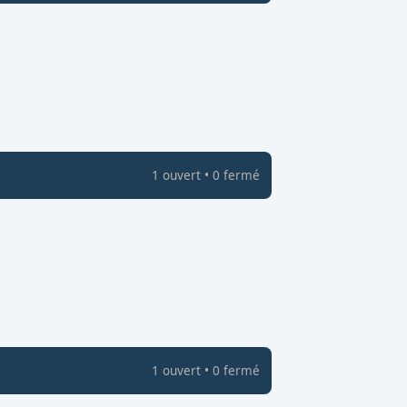
1
ouvert
•
0
fermé
1
ouvert
•
0
fermé