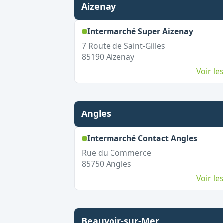
Aizenay
,
Ouvert
Intermarché Super Aizenay
7 Route de Saint-Gilles
85190
Aizenay
Voir l
Angles
,
Ouver
Intermarché Contact Angles
Rue du Commerce
85750
Angles
Voir l
Beauvoir-sur-Mer