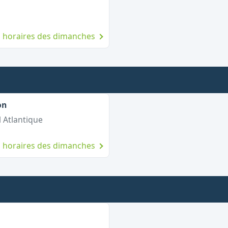
es horaires des dimanches
,
Ouvert le dimanche
on
 Atlantique
es horaires des dimanches
uvert le dimanche