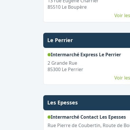
13 rue Eugène Charrier
85510
Le Boupère
Voir l
Le Perrier
,
Ou
Intermarché Express Le Perrier
2 Grande Rue
85300
Le Perrier
Voir l
Les Epesses
,
Intermarché Contact Les Epesses
Rue Pierre de Coubertin, Route de B