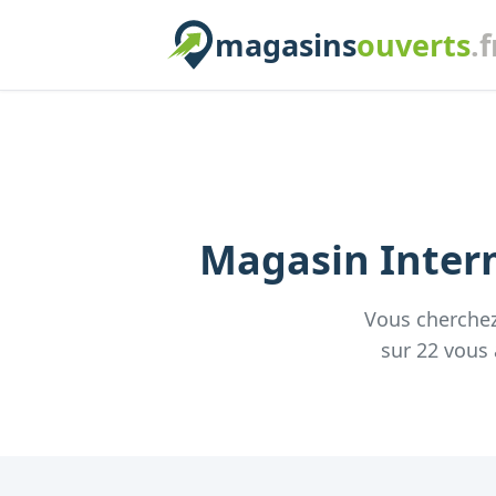
magasins
ouverts
.f
Magasin
Inter
Vous cherche
sur
22
vous 