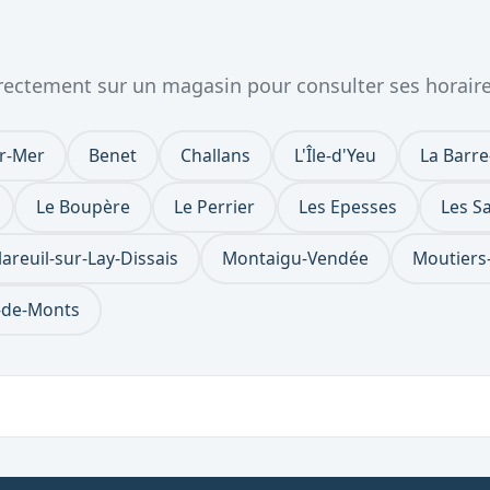
directement sur un magasin pour consulter ses horair
r-Mer
Benet
Challans
L'Île-d'Yeu
La Barr
Le Boupère
Le Perrier
Les Epesses
Les S
areuil-sur-Lay-Dissais
Montaigu-Vendée
Moutiers-
n-de-Monts