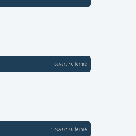
1
ouvert
•
0
fermé
1
ouvert
•
0
fermé