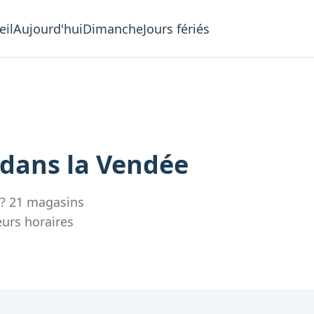
eil
Aujourd'hui
Dimanche
Jours fériés
dans la
Vendée
?
21
magasins
eurs
horaires