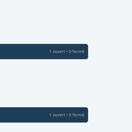
1
ouvert
•
0
fermé
1
ouvert
•
0
fermé