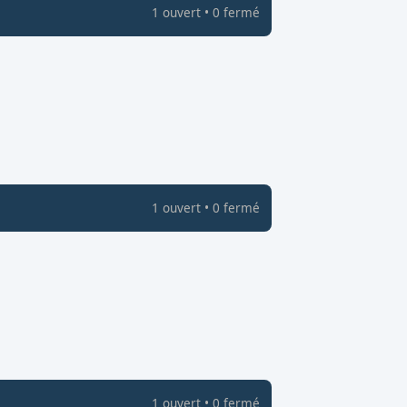
1
ouvert
•
0
fermé
1
ouvert
•
0
fermé
1
ouvert
•
0
fermé