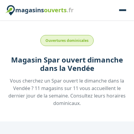
magasins
ouverts
.fr
Ouvertures dominicales
Magasin
Spar
ouvert dimanche
dans la
Vendée
Vous cherchez un
Spar
ouvert le dimanche
dans la
Vendée
?
11
magasins
sur
11
vous accueillent
le
dernier jour de la semaine.
Consultez
leurs
horaires
dominicaux.