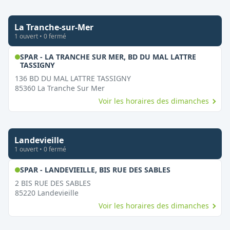
La Tranche-sur-Mer
1
ouvert
•
0
fermé
SPAR - LA TRANCHE SUR MER, BD DU MAL LATTRE
,
Ouvert le dimanche
TASSIGNY
136 BD DU MAL LATTRE TASSIGNY
85360
La Tranche Sur Mer
Voir les horaires des dimanches
Landevieille
1
ouvert
•
0
fermé
,
Ouvert le dima
SPAR - LANDEVIEILLE, BIS RUE DES SABLES
2 BIS RUE DES SABLES
85220
Landevieille
Voir les horaires des dimanches