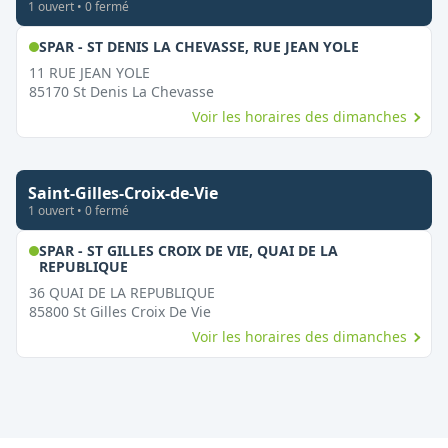
1
ouvert
•
0
fermé
,
Ouvert le 
SPAR - ST DENIS LA CHEVASSE, RUE JEAN YOLE
11 RUE JEAN YOLE
85170
St Denis La Chevasse
Voir les horaires des dimanches
Saint-Gilles-Croix-de-Vie
1
ouvert
•
0
fermé
SPAR - ST GILLES CROIX DE VIE, QUAI DE LA
,
Ouvert le dimanche
REPUBLIQUE
36 QUAI DE LA REPUBLIQUE
85800
St Gilles Croix De Vie
Voir les horaires des dimanches