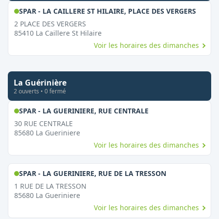
,
Ouver
SPAR - LA CAILLERE ST HILAIRE, PLACE DES VERGERS
2 PLACE DES VERGERS
85410
La Caillere St Hilaire
Voir les horaires des dimanches
La Guérinière
2
ouvert
s
•
0
fermé
,
Ouvert le dimanche
SPAR - LA GUERINIERE, RUE CENTRALE
30 RUE CENTRALE
85680
La Gueriniere
Voir les horaires des dimanches
,
Ouvert le dim
SPAR - LA GUERINIERE, RUE DE LA TRESSON
1 RUE DE LA TRESSON
85680
La Gueriniere
Voir les horaires des dimanches