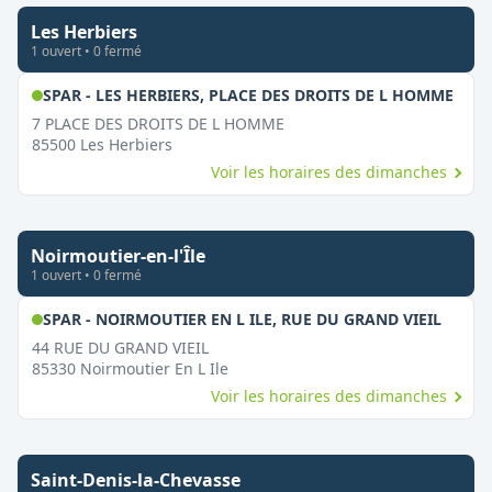
Les Herbiers
1
ouvert
•
0
fermé
,
Ouv
SPAR - LES HERBIERS, PLACE DES DROITS DE L HOMME
7 PLACE DES DROITS DE L HOMME
85500
Les Herbiers
Voir les horaires des dimanches
Noirmoutier-en-l'Île
1
ouvert
•
0
fermé
,
Ouver
SPAR - NOIRMOUTIER EN L ILE, RUE DU GRAND VIEIL
44 RUE DU GRAND VIEIL
85330
Noirmoutier En L Ile
Voir les horaires des dimanches
Saint-Denis-la-Chevasse