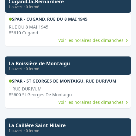
Cugand-la-Bernardière
1
ouvert
•
0
fermé
,
Ouvert le dimanche
SPAR - CUGAND, RUE DU 8 MAI 1945
RUE DU 8 MAI 1945
85610
Cugand
Voir les horaires des dimanches
La Boissière-de-Montaigu
1
ouvert
•
0
fermé
,
Ouvert 
SPAR - ST GEORGES DE MONTAIGU, RUE DURIVUM
1 RUE DURIVUM
85600
St Georges De Montaigu
Voir les horaires des dimanches
La Caillère-Saint-Hilaire
1
ouvert
•
0
fermé