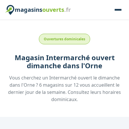
magasins
ouverts
.fr
Ouvertures dominicales
Magasin
Intermarché
ouvert
dimanche
dans l'
Orne
Vous cherchez un
Intermarché
ouvert le dimanche
dans l'
Orne
?
6
magasins
sur
12
vous accueillent
le
dernier jour de la semaine.
Consultez
leurs
horaires
dominicaux.