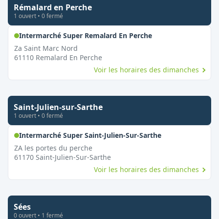
Rémalard en Perche
1
ouvert
•
0
fermé
,
Ouvert le dimanch
Intermarché Super Remalard En Perche
Za Saint Marc Nord
61110
Remalard En Perche
Voir les horaires des dimanches
Saint-Julien-sur-Sarthe
1
ouvert
•
0
fermé
,
Ouvert le dima
Intermarché Super Saint-Julien-Sur-Sarthe
ZA les portes du perche
61170
Saint-Julien-Sur-Sarthe
Voir les horaires des dimanches
Sées
0
ouvert
•
1
fermé