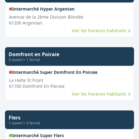
,
Fermé le dimanche
Intermarché Hyper Argentan
Avenue de la 2ème Division Blindée
61200
Argentan
Voir les horaires habituels
Domfront en Poiraie
0
ouvert
•
1
fermé
,
Fermé le dimanch
Intermarché Super Domfront En Poiraie
La Halte St Front
61700
Domfront En Poiraie
Voir les horaires habituels
Flers
1
ouvert
•
0
fermé
,
Ouvert le dimanche
Intermarché Super Flers