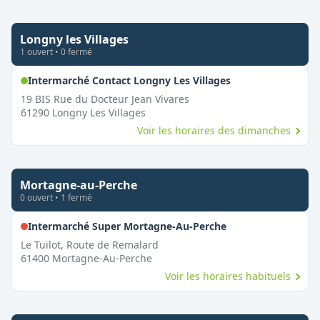
Longny les Villages
1
ouvert
•
0
fermé
,
Ouvert le diman
Intermarché Contact Longny Les Villages
19 BIS Rue du Docteur Jean Vivares
61290
Longny Les Villages
Voir les horaires des dimanches
Mortagne-au-Perche
0
ouvert
•
1
fermé
,
Fermé le dimanc
Intermarché Super Mortagne-Au-Perche
Le Tuilot, Route de Remalard
61400
Mortagne-Au-Perche
Voir les horaires habituels