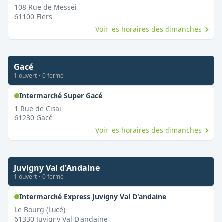
108 Rue de Messei
61100
Flers
Voir les horaires des dimanches
Gacé
1
ouvert
•
0
fermé
,
Ouvert le dimanche
Intermarché Super Gacé
1 Rue de Cisai
61230
Gacé
Voir les horaires des dimanches
Juvigny Val d'Andaine
1
ouvert
•
0
fermé
,
Ouvert le dima
Intermarché Express Juvigny Val D'andaine
Le Bourg (Lucé)
61330
Juvigny Val D'andaine