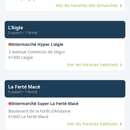
Voir les horaires des dimanches
L'Aigle
0
ouvert
•
1
fermé
,
Fermé le dimanche
Intermarché Hyper L'aigle
3 Avenue Comtesse de Ségur
61300
L'aigle
Voir les horaires habituels
La Ferté Macé
0
ouvert
•
1
fermé
,
Fermé le dimanche
Intermarché Super La Ferté-Macé
Boulevard de la Forêt d'Andaine
61600
La Ferté-Macé
Voir les horaires habituels