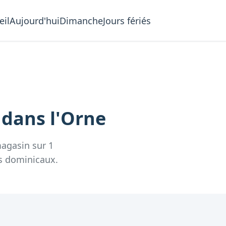
eil
Aujourd'hui
Dimanche
Jours fériés
e
dans l'
Orne
agasin
sur
1
s dominicaux.