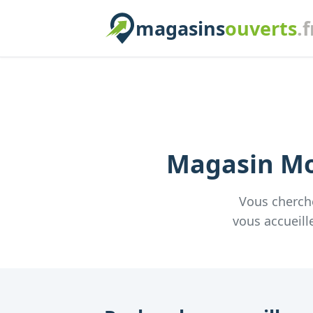
magasins
ouverts
.f
Magasin
Mo
Vous cherch
vous accueill