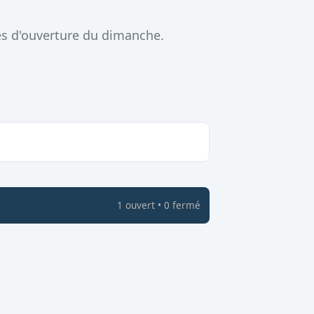
es d'ouverture du dimanche.
1
ouvert
•
0
fermé