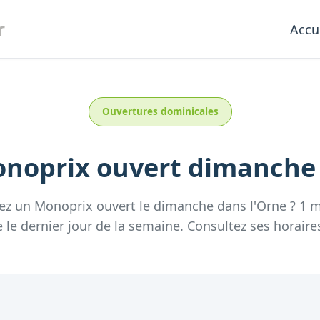
r
Accu
Ouvertures dominicales
noprix
ouvert dimanch
ez un
Monoprix
ouvert le dimanche
dans l'
Orne
?
1
m
e
le dernier jour de la semaine.
Consultez
ses
horaire