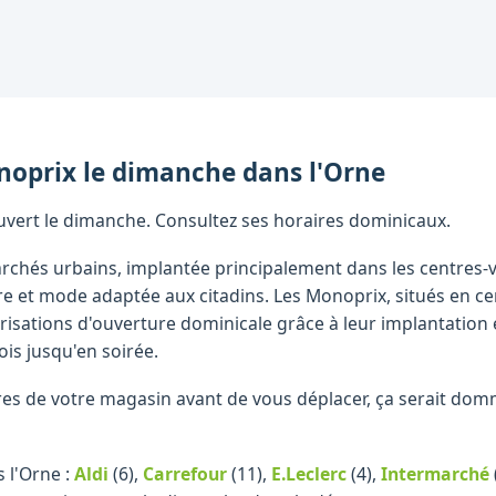
noprix
le dimanche
dans l'
Orne
vert le dimanche. Consultez ses horaires dominicaux.
chés urbains, implantée principalement dans les centres-v
re et mode adaptée aux citadins. Les Monoprix, situés en ce
isations d'ouverture dominicale grâce à leur implantation 
ois jusqu'en soirée.
raires de votre magasin avant de vous déplacer, ça serait d
 l'Orne :
Aldi
(6)
,
Carrefour
(11)
,
E.Leclerc
(4)
,
Intermarché