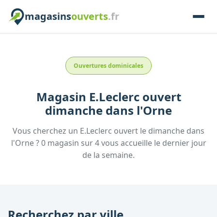
magasins
ouverts
.fr
Ouvertures dominicales
Magasin
E.Leclerc
ouvert
dimanche
dans l'
Orne
Vous cherchez un
E.Leclerc
ouvert le dimanche
dans
l'
Orne
?
0
magasin
sur
4
vous accueille
le dernier jour
de la semaine.
Recherchez par ville