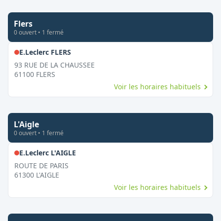
Flers
0
ouvert
•
1
fermé
,
Fermé le dimanche
E.Leclerc FLERS
93 RUE DE LA CHAUSSEE
61100
FLERS
Voir les horaires habituels
L'Aigle
0
ouvert
•
1
fermé
,
Fermé le dimanche
E.Leclerc L'AIGLE
ROUTE DE PARIS
61300
L'AIGLE
Voir les horaires habituels