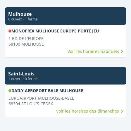
Mulhouse
0
ouvert
•
1
fermé
,
Fermé le dima
MONOPRIX MULHOUSE EUROPE PORTE JEU
1 BD DE L'EUROPE
68100
MULHOUSE
Voir les horaires habituels
Saint-Louis
1
ouvert
•
0
fermé
,
Ouvert le dimanche
DAILY AEROPORT BALE MULHOUSE
EUROAIRPORT MULHOUSE-BASEL
68304
ST LOUIS CEDEX
Voir les horaires des dimanches