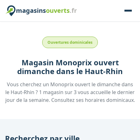
magasins
ouverts
.fr
Ouvertures dominicales
Magasin
Monoprix
ouvert
dimanche
dans le
Haut-Rhin
Vous cherchez un
Monoprix
ouvert le dimanche
dans
le
Haut-Rhin
?
1
magasin
sur
3
vous accueille
le dernier
jour de la semaine.
Consultez
ses
horaires dominicaux.
Recherchez par ville