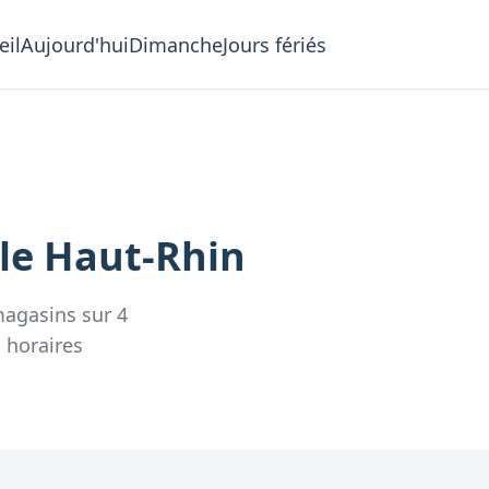
eil
Aujourd'hui
Dimanche
Jours fériés
 le
Haut-Rhin
agasins
sur
4
s
horaires