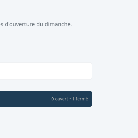
es d'ouverture du dimanche.
0
ouvert
•
1
fermé