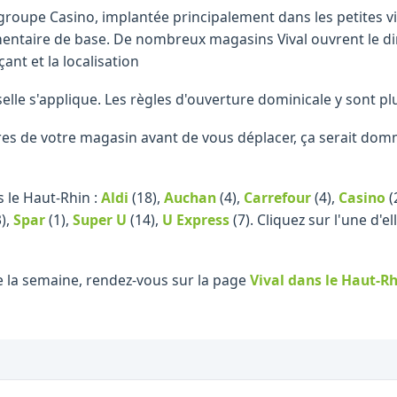
groupe Casino, implantée principalement dans les petites vil
entaire de base. De nombreux magasins Vival ouvrent le di
ant et la localisation
elle s'applique. Les règles d'ouverture dominicale y sont plu
raires de votre magasin avant de vous déplacer, ça serait d
 le Haut-Rhin :
Aldi
(18)
,
Auchan
(4)
,
Carrefour
(4)
,
Casino
(
)
,
Spar
(1)
,
Super U
(14)
,
U Express
(7)
.
Cliquez sur l'une d'e
e la semaine, rendez-vous sur la page
Vival
dans le Haut-Rh