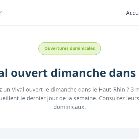
r
Accu
Ouvertures dominicales
al
ouvert dimanche
dans
z un
Vival
ouvert le dimanche
dans le
Haut-Rhin
?
3
m
ueillent
le dernier jour de la semaine.
Consultez
leur
dominicaux.