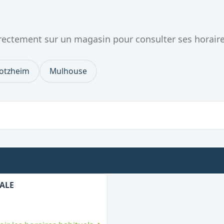
directement sur un magasin pour consulter ses horair
lotzheim
Mulhouse
,
Fermé le dimanche
PALE