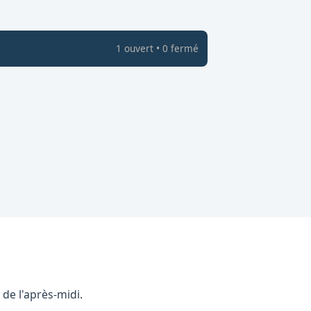
1
ouvert
•
0
fermé
de l'après-midi.