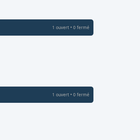
1
ouvert
•
0
fermé
1
ouvert
•
0
fermé