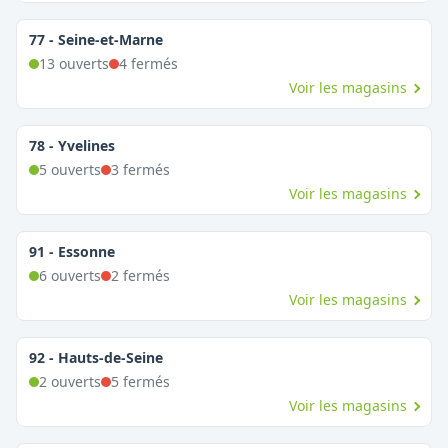
77
-
Seine-et-Marne
13
ouvert
s
4
fermé
s
Voir les magasins
78
-
Yvelines
5
ouvert
s
3
fermé
s
Voir les magasins
91
-
Essonne
6
ouvert
s
2
fermé
s
Voir les magasins
92
-
Hauts-de-Seine
2
ouvert
s
5
fermé
s
Voir les magasins