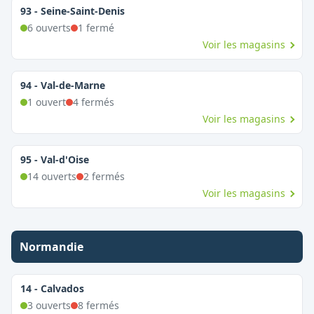
93
-
Seine-Saint-Denis
6
ouvert
s
1
fermé
Voir les magasins
94
-
Val-de-Marne
1
ouvert
4
fermé
s
Voir les magasins
95
-
Val-d'Oise
14
ouvert
s
2
fermé
s
Voir les magasins
Normandie
14
-
Calvados
3
ouvert
s
8
fermé
s