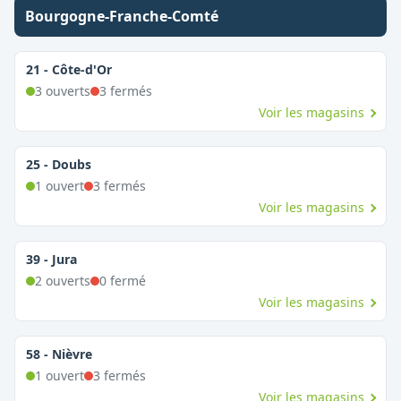
Bourgogne-Franche-Comté
21
-
Côte-d'Or
3
ouvert
s
3
fermé
s
Voir les magasins
25
-
Doubs
1
ouvert
3
fermé
s
Voir les magasins
39
-
Jura
2
ouvert
s
0
fermé
Voir les magasins
58
-
Nièvre
1
ouvert
3
fermé
s
Voir les magasins