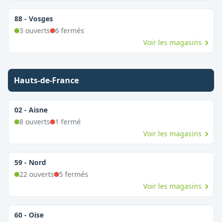
88
-
Vosges
3
ouvert
s
6
fermé
s
Voir les magasins
Hauts-de-France
02
-
Aisne
8
ouvert
s
1
fermé
Voir les magasins
59
-
Nord
22
ouvert
s
5
fermé
s
Voir les magasins
60
-
Oise