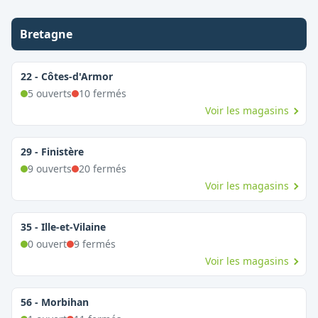
Bretagne
22
-
Côtes-d'Armor
5
ouvert
s
10
fermé
s
Voir les magasins
29
-
Finistère
9
ouvert
s
20
fermé
s
Voir les magasins
35
-
Ille-et-Vilaine
0
ouvert
9
fermé
s
Voir les magasins
56
-
Morbihan