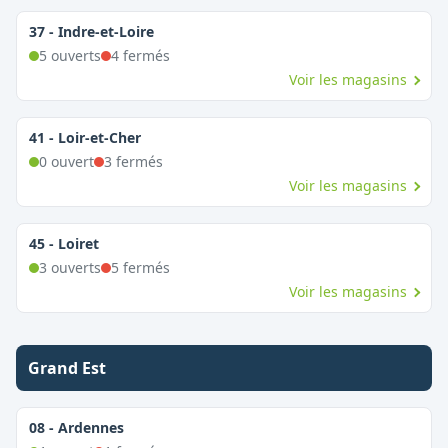
37
-
Indre-et-Loire
5
ouvert
s
4
fermé
s
Voir les magasins
41
-
Loir-et-Cher
0
ouvert
3
fermé
s
Voir les magasins
45
-
Loiret
3
ouvert
s
5
fermé
s
Voir les magasins
Grand Est
08
-
Ardennes