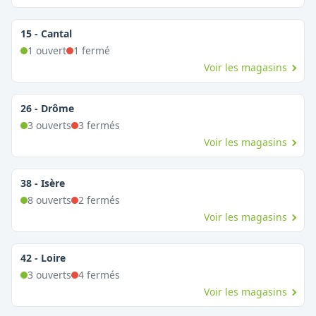
15
-
Cantal
1
ouvert
1
fermé
Voir les magasins
26
-
Drôme
3
ouvert
s
3
fermé
s
Voir les magasins
38
-
Isère
8
ouvert
s
2
fermé
s
Voir les magasins
42
-
Loire
3
ouvert
s
4
fermé
s
Voir les magasins