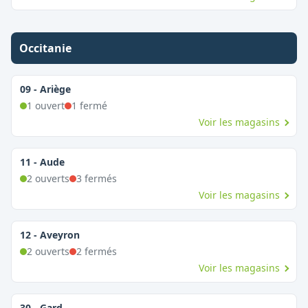
Occitanie
09
-
Ariège
1
ouvert
1
fermé
Voir les magasins
11
-
Aude
2
ouvert
s
3
fermé
s
Voir les magasins
12
-
Aveyron
2
ouvert
s
2
fermé
s
Voir les magasins
30
-
Gard