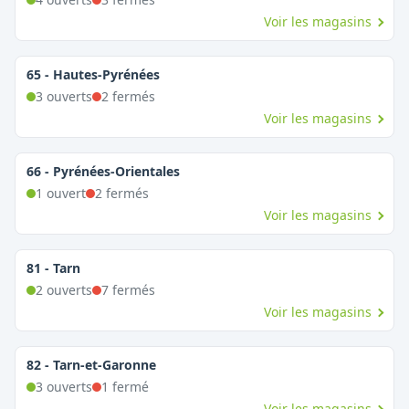
Voir les magasins
65
-
Hautes-Pyrénées
3
ouvert
s
2
fermé
s
Voir les magasins
66
-
Pyrénées-Orientales
1
ouvert
2
fermé
s
Voir les magasins
81
-
Tarn
2
ouvert
s
7
fermé
s
Voir les magasins
82
-
Tarn-et-Garonne
3
ouvert
s
1
fermé
Voir les magasins