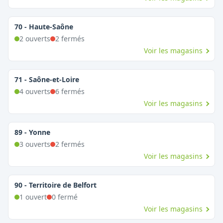
70
-
Haute-Saône
2
ouvert
s
2
fermé
s
Voir les magasins
71
-
Saône-et-Loire
4
ouvert
s
6
fermé
s
Voir les magasins
89
-
Yonne
3
ouvert
s
2
fermé
s
Voir les magasins
90
-
Territoire de Belfort
1
ouvert
0
fermé
Voir les magasins