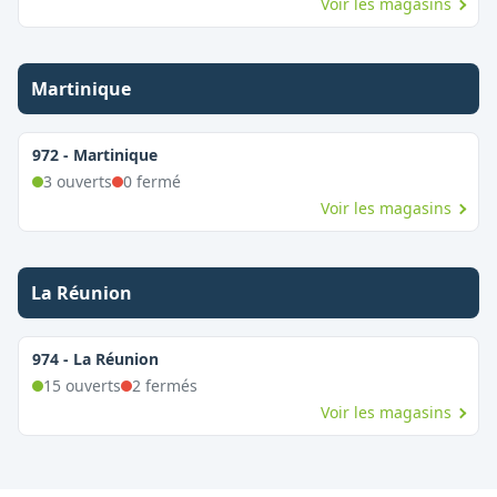
Voir les magasins
Martinique
972
-
Martinique
3
ouvert
s
0
fermé
Voir les magasins
La Réunion
974
-
La Réunion
15
ouvert
s
2
fermé
s
Voir les magasins