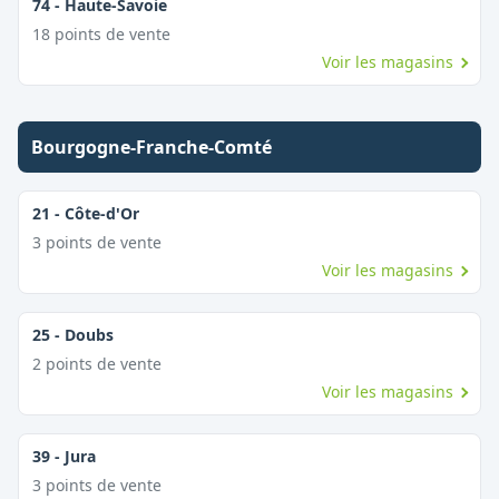
74
-
Haute-Savoie
18
point
s
de vente
Voir les magasins
Bourgogne-Franche-Comté
21
-
Côte-d'Or
3
point
s
de vente
Voir les magasins
25
-
Doubs
2
point
s
de vente
Voir les magasins
39
-
Jura
3
point
s
de vente