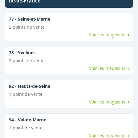
Île-de-France
77
-
Seine-et-Marne
2
point
s
de vente
Voir les magasins
78
-
Yvelines
2
point
s
de vente
Voir les magasins
92
-
Hauts-de-Seine
1
point
de vente
Voir les magasins
94
-
Val-de-Marne
1
point
de vente
Voir les magasins