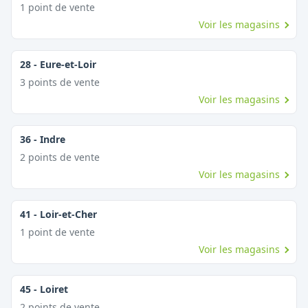
1
point
de vente
Voir les magasins
28
-
Eure-et-Loir
3
point
s
de vente
Voir les magasins
36
-
Indre
2
point
s
de vente
Voir les magasins
41
-
Loir-et-Cher
1
point
de vente
Voir les magasins
45
-
Loiret
2
point
s
de vente