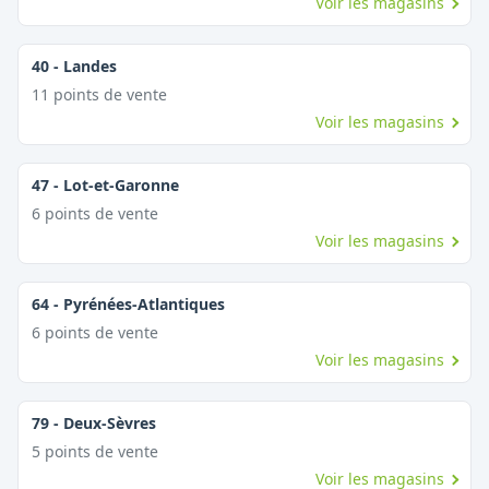
Voir les magasins
40
-
Landes
11
point
s
de vente
Voir les magasins
47
-
Lot-et-Garonne
6
point
s
de vente
Voir les magasins
64
-
Pyrénées-Atlantiques
6
point
s
de vente
Voir les magasins
79
-
Deux-Sèvres
5
point
s
de vente
Voir les magasins