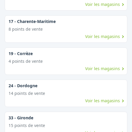
Voir les magasins
17
-
Charente-Maritime
8
point
s
de vente
Voir les magasins
19
-
Corrèze
4
point
s
de vente
Voir les magasins
24
-
Dordogne
14
point
s
de vente
Voir les magasins
33
-
Gironde
15
point
s
de vente