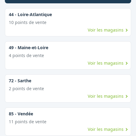
44
-
Loire-Atlantique
10
point
s
de vente
Voir les magasins
49
-
Maine-et-Loire
4
point
s
de vente
Voir les magasins
72
-
Sarthe
2
point
s
de vente
Voir les magasins
85
-
Vendée
11
point
s
de vente
Voir les magasins