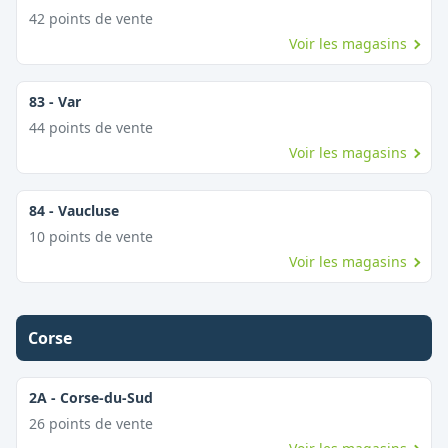
42
point
s
de vente
Voir les magasins
83
-
Var
44
point
s
de vente
Voir les magasins
84
-
Vaucluse
10
point
s
de vente
Voir les magasins
Corse
2A
-
Corse-du-Sud
26
point
s
de vente