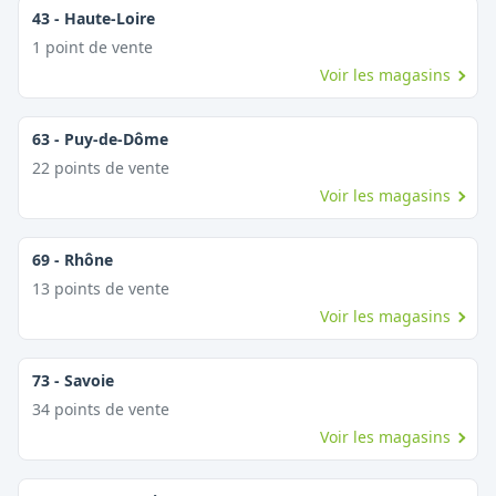
43
-
Haute-Loire
1
point
de vente
Voir les magasins
63
-
Puy-de-Dôme
22
point
s
de vente
Voir les magasins
69
-
Rhône
13
point
s
de vente
Voir les magasins
73
-
Savoie
34
point
s
de vente
Voir les magasins